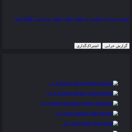
مدت زمان
103 دقیقه
رده سنی
PG
جهت خرید این فیلم و دریافت لینک دانلود روی متن کلیک کنید
30 اکتبر 2020
814 views
گزارش خرابی
اشتراک‌گذاری
تریلر
عوامل و بازیگران
فیلم های مشابه
دیدگاه ها
0
Ross Stewart
کارگردان
Tomm Moore
کارگردان
Honor Kneafsey
بازیگر
John Morton
بازیگر
Sean Bean
بازیگر