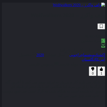
ولف واکرز – Wolfwalkers 2020
38,465
8.0
/10
87
نمره منتقدین
100% رضایت کاربران (1رای)
اکشن
انیمیشن
ماجراجویی
سال انتشار :
2020
محصول :
آمریکا
انگلستان
همراه با نسخه دوبله فارسی
زیرنویس فارسی
0
1
یک شکارچی تازه کار و پدرش به ایرلند سفر می‌ کنند تا آخرین گله
از گرگ ها را از بین ببرند اما هنگامی که با یک دختر از قبیله‌ ای
مرموز که شایعه است به هنگام شب به گرگ تبدیل می‌ شود دوست
می‌ شود همه چیز تغییر می‌ کند . . .
کیفیت
BluRay