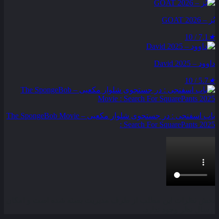
بُز – GOAT 2026
7.1 / 10
★
داوود – David 2025
5.7 / 10
★
باب اسفنجی : در جستجوی شلوار مکعبی – The SpongeBob Movie
: Search For SquarePants 2025
بخش نظرات این مطلب از طرف مدیریت بسته شده است و امکان
ارسال نظر وجود ندارد.