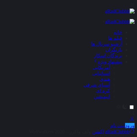
×
خانه
فیلم ها
آرشیو سریال ها
بازیگران
برندگان اسکار
پیشنهاد ویژه
آمریکایی
اسپانیایی
هندی
آسیای شرقی
کره ای
انیمیشن
ورود
ثبت نام
aRadClubbb
اکشن
ولف واکرز – Wolfwalkers 2020