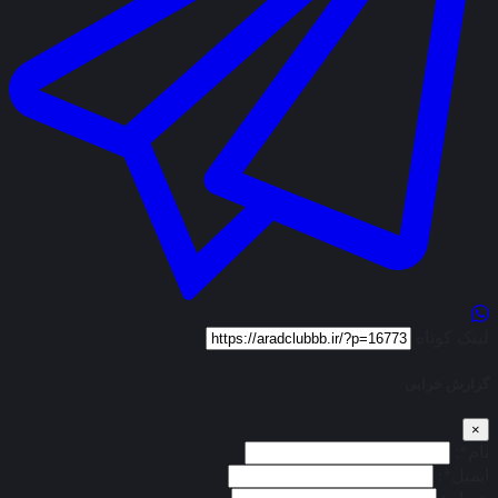
لینک کوتاه
گزارش خرابی
×
نام*:
ایمیل*: