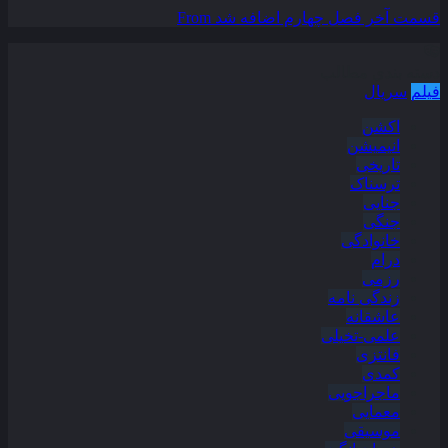
قسمت آخر فصل چهارم اضافه شد
From
دسته بندی مطالب
فیلم
سریال
اکشن
انیمیشن
تاریخی
ترسناک
جنایی
جنگی
خانوادگی
درام
رزمی
زندگی نامه
عاشقانه
علمی-تخیلی
فانتزی
کمدی
ماجراجویی
معمایی
موسیقی