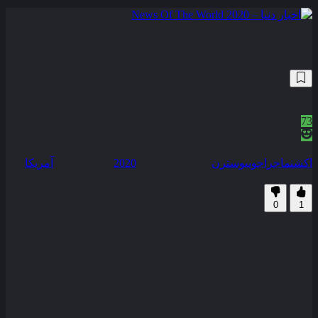
اخبار دنیا – News Of The World 2020
97,712
6.8
/10
73
نمره منتقدین
100% رضایت کاربران (1رای)
اکشن
ماجراجویی
وسترن
سال انتشار :
2020
محصول :
آمریکا
همراه با نسخه دوبله فارسی
زیرنویس فارسی
0
1
یک تگزاسی که برای رساندن اخبار جهان به افراد محلی در سرتاسر
غرب وحشی سفر می کند موافقت می کند تا در نجات دختری جوان
که گروگان گرفته شده است کمک رسانی کند .
کیفیت
BluRay
مدت زمان
118 دقیقه
رده سنی
PG-13