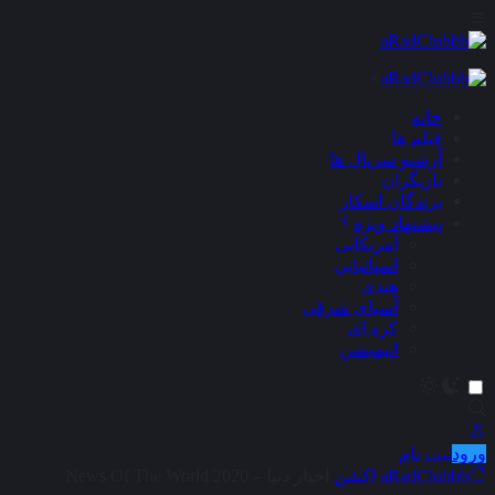
×
خانه
فیلم ها
آرشیو سریال ها
بازیگران
برندگان اسکار
پیشنهاد ویژه
آمریکایی
اسپانیایی
هندی
آسیای شرقی
کره ای
انیمیشن
ورود
ثبت نام
aRadClubbb
اکشن
اخبار دنیا – News Of The World 2020