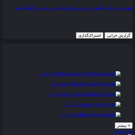
جهت خرید این فیلم و دریافت لینک دانلود روی متن کلیک کنید
25 دسامبر 2020
953 views
گزارش خرابی
اشتراک‌گذاری
تریلر
عوامل و بازیگران
فیلم های مشابه
دیدگاه ها
0
Paul Greengrass
کارگردان
Andy Kastelic
بازیگر
Helena Zengel
بازیگر
Tom Astor
بازیگر
Tom Hanks
بازیگر
+
بیشتر
6.3 / 10
★