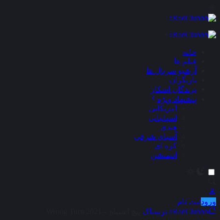
×
خانه
فیلم ها
آرشیو سریال ها
بازیگران
برندگان اسکار
پیشنهاد ویژه
آمریکایی
اسپانیایی
هندی
آسیای شرقی
کره ای
انیمیشن
ورود
ثبت نام
aRadClubbb
ترسناک
پیچ اشتباه – Wrong Turn 2021