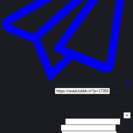
لینک کوتاه
گزارش خرابی
×
نام*:
ایمیل*: