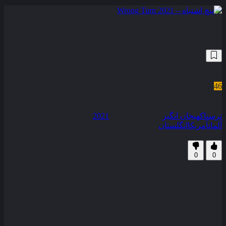
پیچ اشتباه – Wrong Turn 2021
35,515
5.5
/10
46
نمره منتقدین
0% رضایت کاربران (0رای)
ترسناک
هیجان انگیز
سال انتشار :
2021
محصول :
آلمان
آمریکا
انگلستان
همراه با نسخه دوبله فارسی
زیرنویس فارسی
0
0
این فیلم داستان گروهی از دوستان را به تصور می‌ کشد که در
مسیر رشته‌ کوه آپالیشین به ماجراجویی و پیاده روی می‌ پردازند اما
خیلی زود با جامعه‌ ای به‌ نام بنیاد روبرو می‌ شوند مردمی که صدها
سال است در کوهستان زندگی می‌ کنند . . .
کیفیت
BluRay