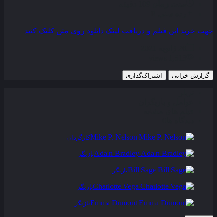
مدت زمان
109 دقیقه
رده سنی
R
جهت خرید این فیلم و دریافت لینک دانلود روی متن کلیک کنید
26 ژانویه 2021
1,513 views
گزارش خرابی
اشتراک‌گذاری
تریلر
عوامل و بازیگران
فیلم های مشابه
دیدگاه ها
0
Mike P. Nelson
کارگردان
Adain Bradley
بازیگر
Bill Sage
بازیگر
Charlotte Vega
بازیگر
Emma Dumont
بازیگر