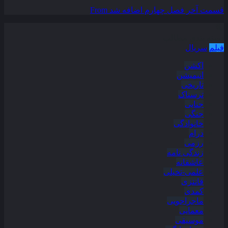
قسمت آخر فصل چهارم اضافه شد
From
دسته بندی مطالب
فیلم
سریال
اکشن
انیمیشن
تاریخی
ترسناک
جنایی
جنگی
خانوادگی
درام
رزمی
زندگی نامه
عاشقانه
علمی-تخیلی
فانتزی
کمدی
ماجراجویی
معمایی
موسیقی