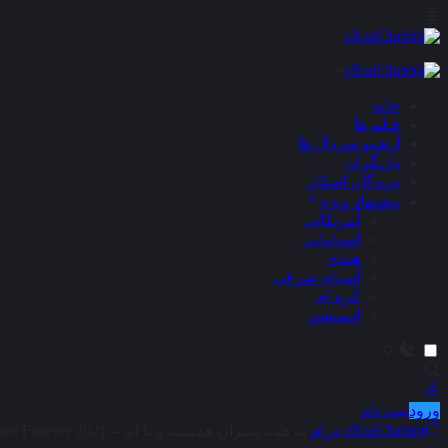
×
خانه
فیلم ها
آرشیو سریال ها
بازیگران
برندگان اسکار
پیشنهاد ویژه
آمریکایی
اسپانیایی
هندی
آسیای شرقی
کره ای
انیمیشن
ورود
ثبت نام
aRadClubbb
درام
به همه پسران همیشه و تا ابد – To All The Boys : Always And Forever 2021