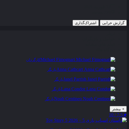
12 فوریه 2021
779 views
گزارش خرابی
اشتراک‌گذاری
تریلر
عوامل و بازیگران
فیلم های مشابه
دیدگاه ها
0
Michael Fimognari
کارگردان
Anna Cathcart
بازیگر
Janel Parrish
بازیگر
Lana Condor
بازیگر
Noah Centineo
بازیگر
+
بیشتر
7.5 / 10
★