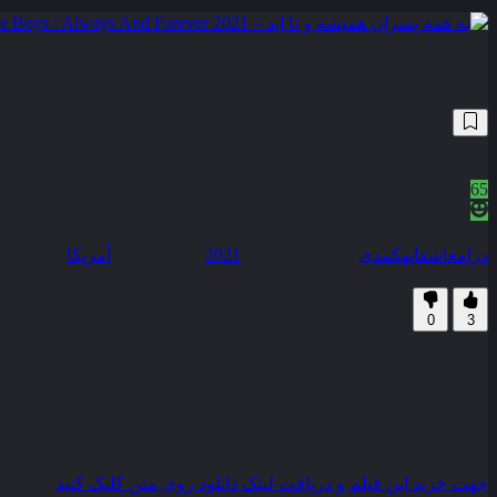
به همه پسران همیشه و تا ابد – To All The Boys : Always And Forever 2021
33,737
6.3
/10
65
نمره منتقدین
100% رضایت کاربران (3رای)
درام
عاشقانه
کمدی
سال انتشار :
2021
محصول :
آمریکا
زیرنویس فارسی
0
3
داستان زندگی عاشقانه دختری نوجوان در اتفاقات خوب و بدی که کنا
کیفیت
WEB-DL
مدت زمان
109 دقیقه
رده سنی
TV-14
جهت خرید این فیلم و دریافت لینک دانلود روی متن کلیک کنید