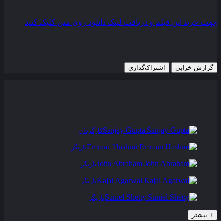
رده سنی
Not Rated
جهت خرید این فیلم و دریافت لینک دانلود روی متن کلیک کنید
19 مارس 2021
689 views
گزارش خرابی
اشتراک‌گذاری
تریلر
عوامل و بازیگران
فیلم های مشابه
دیدگاه ها
0
Sanjay Gupta
کارگردان
Emraan Hashmi
بازیگر
John Abraham
بازیگر
Kajal Agarwal
بازیگر
Suniel Shetty
بازیگر
+
بیشتر