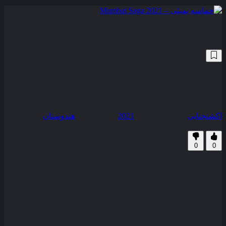
حماسه بمبئی – Mumbai Saga 2021
9,881
6.2
/10
N/A
نمره منتقدین
0% رضایت کاربران (0رای)
اکشن
جنایی
سال انتشار :
2021
محصول :
هندوستان
همراه با نسخه دوبله فارسی
زیرنویس فارسی
0
0
امر در یک منطقه خلافکار نشین با خانواده اش زندگی می کند او به
شدت از خانواده خود خصوصا برادرش محافظت می کند در پی
آسیب رساندن گروهی از جنایتکاران به برادر امر او تبدیل به یک
گانگستر بزرگ می شود و . . .
کیفیت
WEB-DL
مدت زمان
135 دقیقه