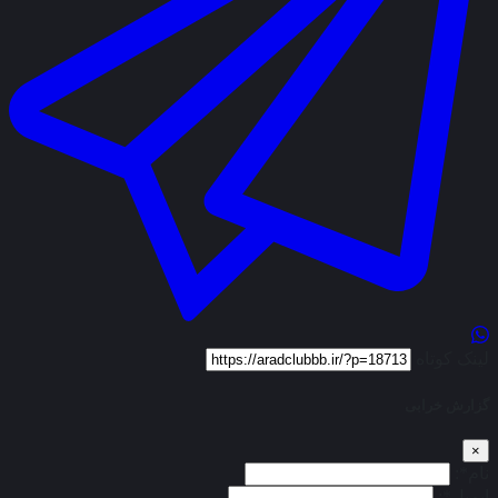
لینک کوتاه
گزارش خرابی
×
نام*:
ایمیل*: