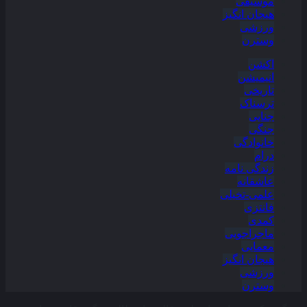
موسیقی
هیجان انگیز
ورزشی
وسترن
اکشن
انیمیشن
تاریخی
ترسناک
جنایی
جنگی
خانوادگی
درام
زندگی نامه
عاشقانه
علمی-تخیلی
فانتزی
کمدی
ماجراجویی
معمایی
هیجان انگیز
ورزشی
وسترن