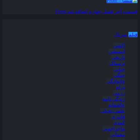
قسمت آخر فصل چهارم اضافه شد
From
دسته بندی مطالب
فیلم
سریال
اکشن
انیمیشن
تاریخی
ترسناک
جنایی
جنگی
خانوادگی
درام
رزمی
زندگی نامه
عاشقانه
علمی-تخیلی
فانتزی
کمدی
ماجراجویی
معمایی