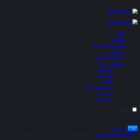
×
خانه
فیلم ها
آرشیو سریال ها
بازیگران
برندگان اسکار
پیشنهاد ویژه
آمریکایی
اسپانیایی
هندی
آسیای شرقی
کره ای
انیمیشن
ورود
ثبت نام
aRadClubbb
اکشن
حماسه بمبئی – Mumbai Saga 2021