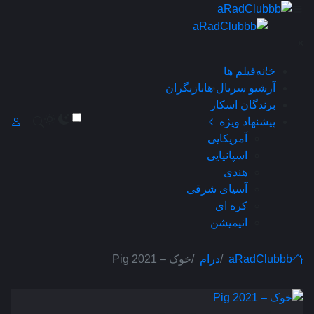
×
خانه
فیلم ها
آرشیو سریال ها
بازیگران
برندگان اسکار
پیشنهاد ویژه
آمریکایی
اسپانیایی
هندی
آسیای شرقی
کره ای
انیمیشن
aRadClubbb
درام
خوک – Pig 2021