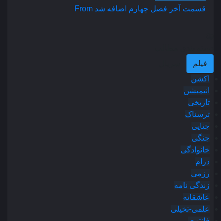
قسمت آخر فصل چهارم اضافه شد
From
دسته بندی مطالب
فیلم
سریال
اکشن
انیمیشن
تاریخی
ترسناک
جنایی
جنگی
خانوادگی
درام
رزمی
زندگی نامه
عاشقانه
علمی-تخیلی
فانتزی