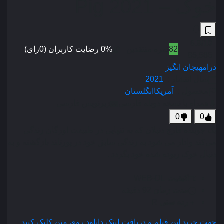
خوک – Pig 2021
6.9
/10
82
نمره منتقدین
0% رضایت کاربران (0رای)
85,586
درام
هیجان انگیز
سال انتشار :
2021
محصول :
آمریکا
انگلستان
همراه با نسخه دوبله فارسی
زیرنویس فارسی
0
0
یک جوینده قارچ دنبلان که به تنهایی در طبیعت اورگان زندگی
می‌کند وادار می شود به زندگی سابق خود در پورتلند بازگشته و به
دنبال خوک ربوده شده خود بگردد .
کیفیت
WEB-DL
مدت زمان
92 دقیقه
رده سنی
R
جهت خرید این فیلم و دریافت لینک دانلود روی متن کلیک کنید