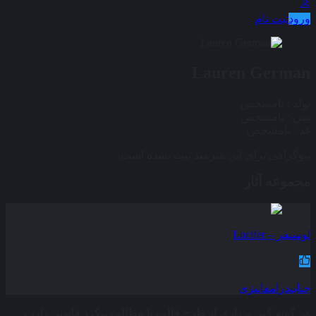
ورود
ثبت نام
Lauren German
تولد :
نامشخص
سن :
نامشخص
قد :
نامشخص
بیوگرافی برای این هنرمند ثبت نشده است.
مجموعه آثار
لوسیفر – Lucifer
8.1/10
100% رضایت
جنایی
درام
فانتزی
هر گونه کپی برداری از طرح قالب یا مطالب پیگرد قانونی دارد ،