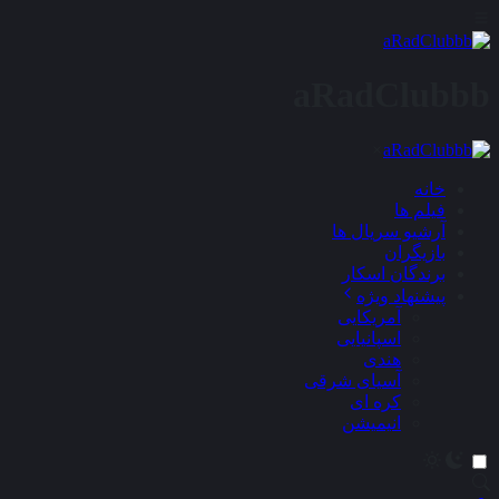
aRadClubbb
×
خانه
فیلم ها
آرشیو سریال ها
بازیگران
برندگان اسکار
پیشنهاد ویژه
آمریکایی
اسپانیایی
هندی
آسیای شرقی
کره ای
انیمیشن