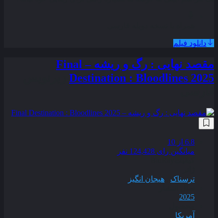
همراه با نسخه دوبله فارسی
دانلود فیلم
مقصد نهایی : رگ و ریشه – Final
Destination : Bloodlines 2025
زیرنویس
فارسی
6.8
از 10
میانگین رای 124,428 نفر
کیفیت
BluRay
ژانر
ترسناک
,
هیجان انگیز
سال انتشار
2025
محصول
آمریکا