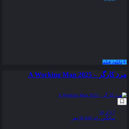
مدت زمان
110 دقیقه
دانشجویی که کابوس‌ های وحشتناک و تکراری می‌ دید به خانه
برگشت تا تنها کسی را پیدا کند که می‌ تواند این چرخه را بشکند و
خانواده‌ اش را از سرنوشت هولناکی که در انتظارشان است نجات
دهد .
همراه با نسخه دوبله فارسی
دانلود فیلم
مرد کارگر – A Working Man 2025
زیرنویس فارسی
5.7
از 10
میانگین رای 59,418 نفر
کیفیت
WEB-DL
ژانر