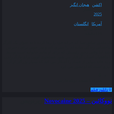
اکشن
,
هیجان انگیز
سال انتشار
2025
محصول
آمریکا
,
انگلستان
مدت زمان
116 دقیقه
یک مامور سابق سیا که حرفه خود را رها کرده تا به عنوان یک کارگر
ساختمانی زندگی ساده‌ ای را سپری کند و پدر خوبی برای دخترش
باشد اما وقتی دختر رئیسش که برای او مانند خانواده است توسط
قاچاقچیان انسان گرفتار می‌ شود جستجوی لوون برای بازگرداندن
او به خانه دنیایی از فساد را آشکار می‌ کند که بسیار بزرگتر از آن
چیزی است که او تصور می کرد .
همراه با نسخه دوبله فارسی
دانلود فیلم
نووکائین – Novocaine 2025
زیرنویس
فارسی