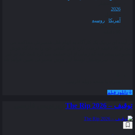
سال انتشار
2026
محصول
آمریکا
,
روسیه
مدت زمان
99 دقیقه
در آینده‌ ای نزدیک یک کارآگاه به اتهام قتل همسرش محاکمه می‌
شود او 90 دقیقه فرصت دارد تا بی‌ گناهی خود را به دادگاه هوش
مصنوعی پیشرفته که زمانی از آن حمایت می‌ کرد ثابت کند در غیر
این صورت ، سرنوشتش توسط این هوش مصنوعی تعیین خواهد شد
.
همراه با نسخه دوبله فارسی
دانلود فیلم
توقیف – The Rip 2026
زیرنویس فارسی