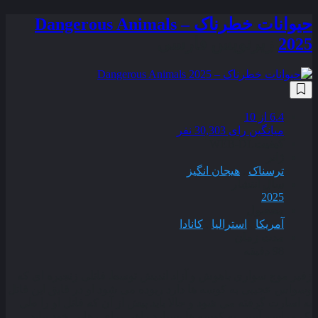
حیوانات خطرناک – Dangerous Animals
2025
زیرنویس فارسی
6.4
از 10
میانگین رای 30,303 نفر
کیفیت
WEB-DL
ژانر
ترسناک
,
هیجان انگیز
سال انتشار
2025
محصول
آمریکا
,
استرالیا
,
کانادا
مدت زمان
98 دقیقه
زفیر موج‌ سواری باهوش و آزاد اندیش توسط قاتلی زنجیره‌ ای که
وسواس عجیبی به کوسه‌ ها دارد ربوده می‌ شود او در قایق این قاتل
به اسارت گرفته می‌ شود و حالا باید پیش از آن که قاتل او را طی
یک مراسم آیینی به کوسه‌ ها بسپارد راهی برای رهایی خود بیابد .