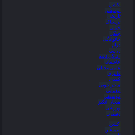
اکشن
انیمیشن
تاریخی
ترسناک
جنایی
جنگی
خانوادگی
درام
رزمی
زندگی نامه
عاشقانه
علمی-تخیلی
فانتزی
کمدی
ماجراجویی
معمایی
موسیقی
هیجان انگیز
ورزشی
وسترن
اکشن
انیمیشن