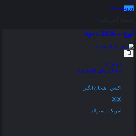
ورود
ثبت نام
دسته:
آمریکایی
اوج – Apex 2026
زیرنویس فارسی
6.1
از 10
میانگین رای 63,481 نفر
کیفیت
WEB-DL
ژانر
اکشن
,
هیجان انگیز
سال انتشار
2026
محصول
آمریکا
,
استرالیا
مدت زمان
95 دقیقه
وقتی یک فرد ماجراجو و عاشق آدرنالین برای غلبه بر یک رودخانه