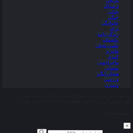
تاریخی
ترسناک
جنایی
جنگی
خانوادگی
درام
زندگی نامه
عاشقانه
علمی-تخیلی
فانتزی
کمدی
ماجراجویی
معمایی
هیجان انگیز
ورزشی
وسترن
هر گونه کپی برداری از طرح قالب یا مطالب پیگرد قانونی دارد ،
کلیه حقوق این وب سایت متعلق به aRadClubbb می باشد
جستجو فیلم یا سریال
×
عنوان جستجو