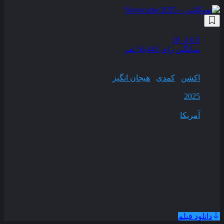
6.5
از 10
میانگین رای 56,445 نفر
کیفیت
WEB-DL
ژانر
اکشن
,
کمدی
,
هیجان انگیز
سال انتشار
2025
محصول
آمریکا
مدت زمان
110 دقیقه
وقتی دختر رویاهایش دزدیده می‌ شود از این ویژگی منحصر به‌
فردش که قادر به حس کردن درد نیست به عنوان یک برگ برنده در
راه نجات او استفاده می‌ کند .
همراه با نسخه دوبله فارسی
دانلود فیلم