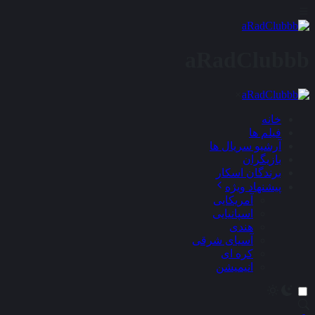
aRadClubbb
×
خانه
فیلم ها
آرشیو سریال ها
بازیگران
برندگان اسکار
پیشنهاد ویژه
آمریکایی
اسپانیایی
هندی
آسیای شرقی
کره ای
انیمیشن