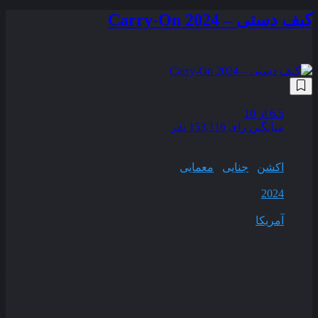
کیف دستی – Carry-On 2024
زیرنویس
فارسی
6.5
از 10
میانگین رای 153,116 نفر
کیفیت
WEB-DL
ژانر
اکشن
,
جنایی
,
معمایی
سال انتشار
2024
محصول
آمریکا
مدت زمان
119 دقیقه
داستان مسافری که از یک مامور اداره امنیت حمل و نقل اخاذی می‌
کند تا محموله‌ ای خطرناک را مخفیانه وارد پرواز روز کریسمس کند
.