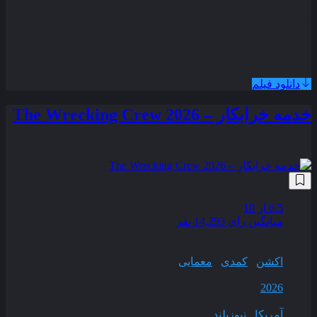
خطرناک و تهدید آمیز تلاش می‌ کند متوجه می‌ شود که تنها طبیعت
نیست که تشنه به خون است .
همراه با نسخه دوبله فارسی
دانلود فیلم
خدمه خرابکار – The Wrecking Crew 2026
زیرنویس فارسی
6.5
از 10
میانگین رای 14,293 نفر
کیفیت
WEB-DL
ژانر
اکشن
,
کمدی
,
معمایی
سال انتشار
2026
محصول
آمریکا
,
نیوزیلند