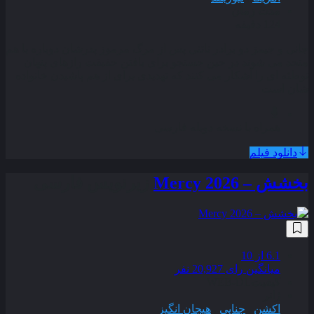
مدت زمان
124 دقیقه
جانی و جیمز دو برادر ناتنی پس از مرگ مرموز پدرشان دوباره با هم
متحد می‌ شوند در حین جستجو برای یافتن حقیقت رازهای پنهان
توطئه‌ ای را آشکار می‌ کنند که تهدیدی برای از هم پاشیدن خانواده‌
شان است
همراه با نسخه دوبله فارسی
دانلود فیلم
بخشش – Mercy 2026
زیرنویس فارسی
6.1
از 10
میانگین رای 20,927 نفر
کیفیت
WEB-DL
ژانر
اکشن
,
جنایی
,
هیجان انگیز