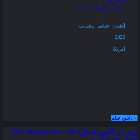
6.8
از 10
میانگین رای 102,938 نفر
کیفیت
WEB-DL
ژانر
اکشن
,
جنایی
,
معمایی
سال انتشار
2026
محصول
آمریکا
مدت زمان
112 دقیقه
پس از کشف میلیون‌ ها دلار پول نقد در یک مخفیگاه متروکه اعتماد
میان یک تیم از پلیس‌ های میامی شروع به فرو پاشی می‌ کند با آگاه
شدن نیروهای بیرونی از ابعاد این کشف همه‌ چیز زیر سوال می‌ رود
از جمله اینکه واقعا به چه کسی می‌ توانند تکیه کنند .
همراه با نسخه دوبله فارسی
دانلود فیلم
زنی در کابین شماره 10 – The Woman In