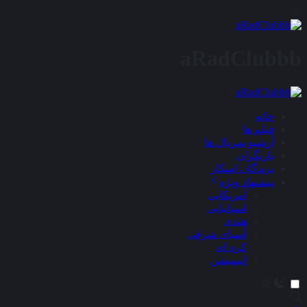
aRadClubbb
×
خانه
فیلم ها
آرشیو سریال ها
بازیگران
برندگان اسکار
پیشنهاد ویژه
آمریکایی
اسپانیایی
هندی
آسیای شرقی
کره ای
انیمیشن