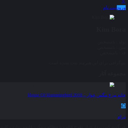
ورود
ثبت نام
Kim Bora
تولد :
نامشخص
سن :
نامشخص
قد :
نامشخص
بیوگرافی برای این هنرمند ثبت نشده است.
مجموعه آثار
خانه مرغ مگس خوار – House Of Hummingbird 2018
7.4/10
0% رضایت
درام
هر گونه کپی برداری از طرح قالب یا مطالب پیگرد قانونی دارد ، کلیه حقوق این وب