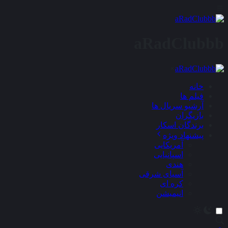
aRadClubbb
×
خانه
فیلم ها
آرشیو سریال ها
بازیگران
برندگان اسکار
پیشنهاد ویژه
آمریکایی
اسپانیایی
هندی
آسیای شرقی
کره ای
انیمیشن