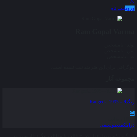
ورود
ثبت نام
Ram Gopal Varma
تولد :
نامشخص
سن :
نامشخص
قد :
نامشخص
بیوگرافی برای این هنرمند ثبت نشده است.
مجموعه آثار
رنگیلا – Rangeela 1995
7.4/10
100% رضایت
درام
کمدی
موسیقی
هر گونه کپی برداری از طرح قالب یا مطالب پیگرد قانونی دارد ،