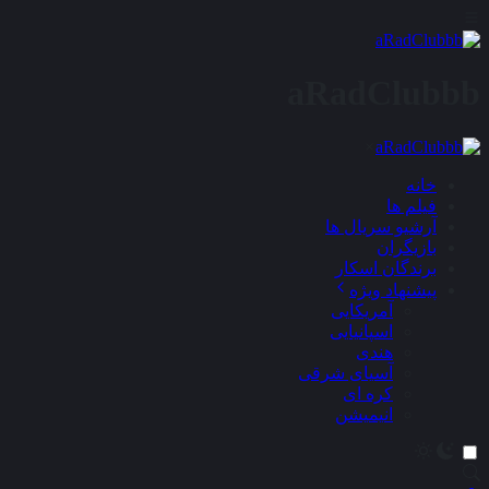
aRadClubbb
×
خانه
فیلم ها
آرشیو سریال ها
بازیگران
برندگان اسکار
پیشنهاد ویژه
آمریکایی
اسپانیایی
هندی
آسیای شرقی
کره ای
انیمیشن