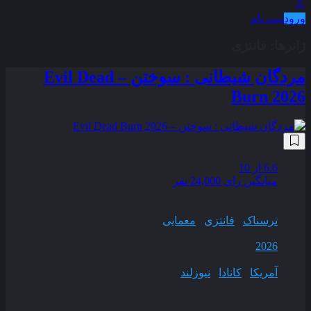
ورود
ثبت نام
ژانر‌ها:
فانتزی
مردگان شیطانی : سوختن – Evil Dead
Burn 2026
زیرنویس فارسی
6.6
از 10
میانگین رای 24,000 نفر
کیفیت
WEB-DL
ژانر
ترسناک
,
فانتزی
,
معمایی
سال انتشار
2026
محصول
آمریکا
,
کانادا
,
نیوزلند
مدت زمان
110 دقیقه