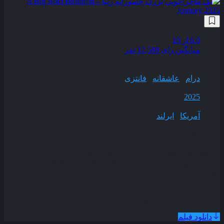
6.0
از 10
میانگین رای 12,588 نفر
کیفیت
WEB-DL
ژانر
درام
,
عاشقانه
,
فانتزی
سال انتشار
2025
محصول
آمریکا
,
ایرلند
مدت زمان
109 دقیقه
داستان دو غریبه که در مراسم عروسی یک دوست مشترک آشنا
می‌ شوند و حالا فرصت دارند تا لحظه‌ ها عزیز گذشته‌ شان را
دوباره زندگی کنند .
همراه با نسخه دوبله فارسی
دانلود فیلم