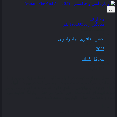
7.2
از 10
میانگین رای 190,300 نفر
کیفیت
BluRay
ژانر
اکشن
,
فانتزی
,
ماجراجویی
سال انتشار
2025
محصول
آمریکا
,
کانادا
مدت زمان
197 دقیقه
یک سال پس از سکونت در قبیله متکاینا ، خانواده جیک و نیتیری با
غم و اندوه مرگ نتیم دست و پنجه نرم می‌ کنند در نهایت ، آنها با
قبیله‌ ای جدید و تهاجمی از ناوی‌ ها به نام مردم خاکستر رو برو می‌
شوند قبیله‌ ای که توسط رهبر آتشین‌ مزاجش ، وارانگ هدایت می‌
شود و با دشمن جیک ، کواریتچ ، متحد شده است
همراه با نسخه دوبله فارسی