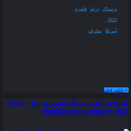
ژانر
ترسناک
,
درام
,
فانتزی
سال انتشار
2025
محصول
آمریکا
,
مکزیک
مدت زمان
149 دقیقه
دکتر پرتوریوس برای ادامه آزمایشات دکتر فرانکنشتاین باید هیولای
فرانکنشتاین را که تصور می شود چهل سال پیش در آتش سوزی
مرده است ، پیدا و احیا کند .
همراه با نسخه دوبله فارسی
دانلود فیلم
یک ماجراجویی بزرگ جسورانه زیبا – A Big
Bold Beautiful Journey 2025
زیرنویس
فارسی