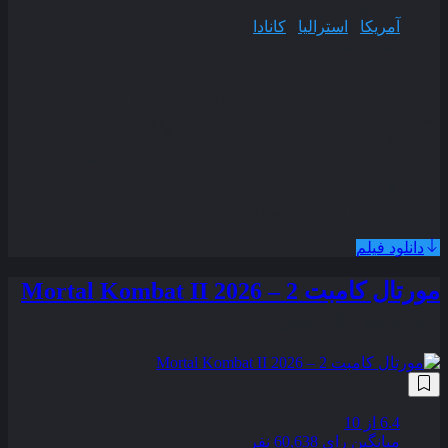
محصول
آمریکا
,
استرالیا
,
کانادا
مدت زمان
140 دقیقه
داستان فیلم در سرزمینی افسانه‌ ای به نام اترنیا جریان دارد جایی
که نبرد میان نیروهای خیر و شر سرنوشت جهان را رقم می‌ زند
قهرمانان این سرزمین در برابر تهدیدی بزرگ قرار می‌ گیرند و باید
برای حفظ صلح و آزادی با دشمنان قدرتمند رو به‌ رو شوند .
همراه با نسخه دوبله فارسی
دانلود فیلم
مورتال کامبت 2 – Mortal Kombat II 2026
زیرنویس فارسی
6.4
از 10
میانگین رای 60,638 نفر