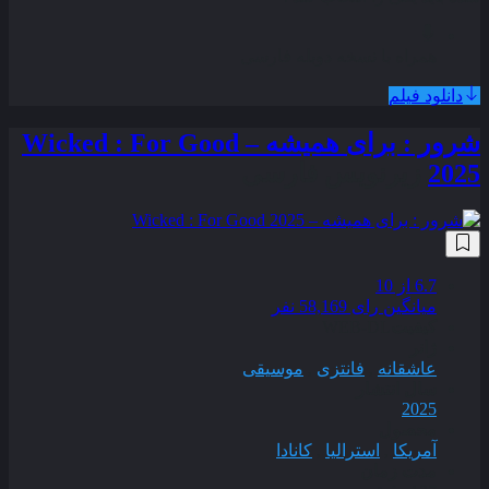
همراه با نسخه دوبله فارسی
دانلود فیلم
شرور : برای همیشه – Wicked : For Good
2025
زیرنویس فارسی
6.7
از 10
میانگین رای 58,169 نفر
کیفیت
WEB-DL
ژانر
عاشقانه
,
فانتزی
,
موسیقی
سال انتشار
2025
محصول
آمریکا
,
استرالیا
,
کانادا
مدت زمان