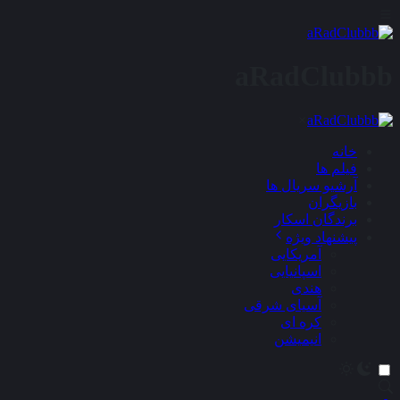
aRadClubbb
×
خانه
فیلم ها
آرشیو سریال ها
بازیگران
برندگان اسکار
پیشنهاد ویژه
آمریکایی
اسپانیایی
هندی
آسیای شرقی
کره ای
انیمیشن