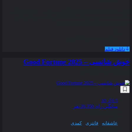
137 دقیقه
پس از تبدیل شدن الفابا به جادوگر شرور غرب ، او حالا در جنگل
ازیان به سر می‌ برد در حالی که گلیندا در قصر شهر امرالد از
شهرت و محبوبیت خود لذت می‌ برد اما . . .
همراه با نسخه دوبله فارسی
دانلود فیلم
خوش شانسی – Good Fortune 2025
زیرنویس فارسی
6.5
از 10
میانگین رای 26,350 نفر
کیفیت
WEB-DL
ژانر
عاشقانه
,
فانتزی
,
کمدی
سال انتشار