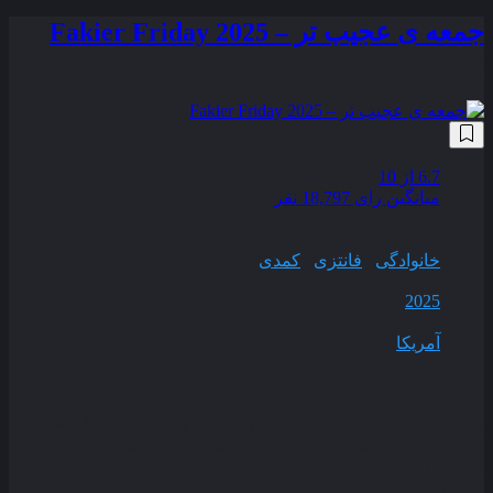
جمعه‌ ی عجیب تر – Fakier Friday 2025
زیرنویس فارسی
6.7
از 10
میانگین رای 18,797 نفر
کیفیت
WEB-DL
ژانر
خانوادگی
,
فانتزی
,
کمدی
سال انتشار
2025
محصول
آمریکا
مدت زمان
110 دقیقه
بیست و پنج سال پس از بحران هویتی تس و آنا ، آنا حالا یک دختر
دارد و در شرف به سرپرستی گرفتن یک فرزند است اما در همین
گیر و دار تس و آنا متوجه می‌ شوند که اتفاق گذشته ممکن است
دوباره رخ دهد .