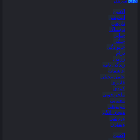
فیلم
سریال
اکشن
انیمیشن
تاریخی
ترسناک
جنایی
جنگی
خانوادگی
درام
رزمی
زندگی نامه
عاشقانه
علمی-تخیلی
فانتزی
کمدی
ماجراجویی
معمایی
موسیقی
هیجان انگیز
ورزشی
وسترن
اکشن