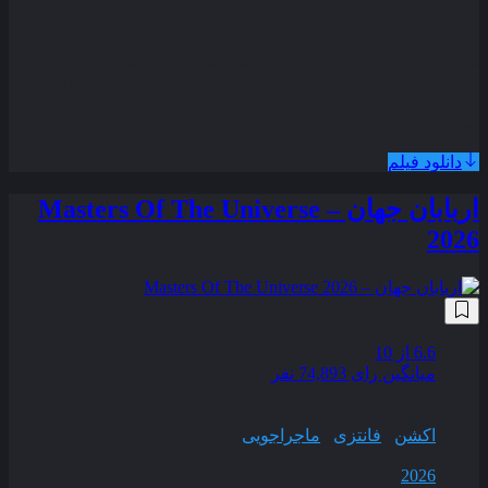
داستان فیلم درباره زنی به نام آلیس است که پس از از دست دادن
همسرش برای پیدا کردن آرامش به خانه خانواده همسرش پناه می‌
برد اما این دیدار خانوادگی زمانی به کابوسی وحشتناک تبدیل می‌
شود که اعضای خانواده یکی پس از دیگری تحت تاثیر نیروهای
شیطانی قرار می‌ گیرند و آلیس مجبور می‌ شود برای زنده ماندن با
موجودات موسوم به Deadite ها مقابله کند .
دانلود فیلم
اربابان جهان – Masters Of The Universe
2026
زیرنویس فارسی
6.6
از 10
میانگین رای 74,893 نفر
کیفیت
WEB-DL
ژانر
اکشن
,
فانتزی
,
ماجراجویی
سال انتشار
2026