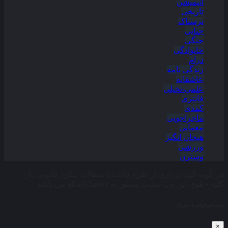
انیمیشن
تاریخی
ترسناک
جنایی
جنگی
خانوادگی
درام
زندگی نامه
عاشقانه
علمی-تخیلی
فانتزی
کمدی
ماجراجویی
معمایی
هیجان انگیز
ورزشی
وسترن
هر گونه کپی برداری از طرح قالب یا مطالب پیگرد قانونی دارد ،
کلیه حقوق این وب سایت متعلق به aRadClubbb می باشد
جستجو فیلم یا سریال
×