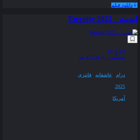
دانلود فیلم
ابدیت – Eternity 2025
زیرنویس فارسی
6.9
از 10
میانگین رای 43,254 نفر
کیفیت
WEB-DL
ژانر
درام
,
عاشقانه
,
فانتزی
سال انتشار
2025
محصول
آمریکا
مدت زمان
114 دقیقه
در دنیای پس از مرگی که ارواح تنها یک هفته فرصت دارند تصمیم
بگیرند ابدیت خود را کجا سپری کنند زن جوانی به‌ نام جوآن باید بین
همسرش که تمام عمر با او بوده و عشق اول اش که جوان‌ مرگ
شده باید یکی را انتخاب کند .