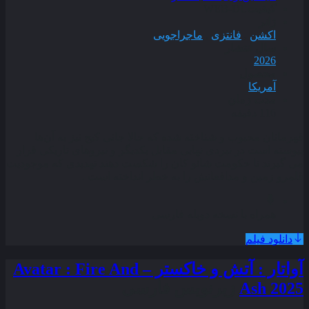
کیفیت
WEB-DL
ژانر
اکشن
,
فانتزی
,
ماجراجویی
سال انتشار
2026
محصول
آمریکا
مدت زمان
116 دقیقه
قهرمانان محبوب و شناخته‌ شده که حالا جانی کیج نیز به آن‌ها
پیوسته است در نبردی نهایی مقابل یکدیگر و نیروهای تاریکی قرار
می‌ گیرند تا حکومت شائو کان را شکست دهند تهدیدی که موجودیت
قلمرو زمین و مدافعانش را به خطر انداخته است .
همراه با نسخه دوبله فارسی
دانلود فیلم
آواتار : آتش و خاکستر – Avatar : Fire And
Ash 2025
زیرنویس فارسی