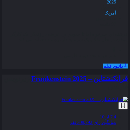
2025
محصول
آمریکا
مدت زمان
97 دقیقه
فرشته‌ ای خیرخواه اما تا حدودی بی‌ عرضه در زندگی یک کارگر
موقتِ در حال تقلا و یک سرمایه‌ دار ثروتمند دخالت می‌ کند .
همراه با نسخه دوبله فارسی
دانلود فیلم
فرانکنشتاین – Frankenstein 2025
زیرنویس
فارسی
7.4
از 10
میانگین رای 308,792 نفر
کیفیت
WEB-DL