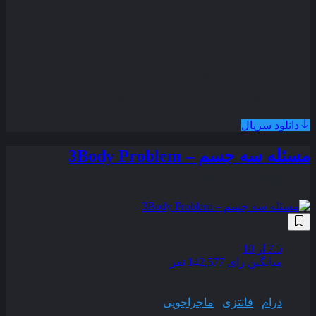
قسمت آخر اضافه شد
همراه با نسخه دوبله فارسی
جزو 250 سریال برتر IMDb با رتبه 68
دانلود سریال
مسئله سه جسم – 3Body Problem
زیرنویس فارسی
7.5
از 10
میانگین رای 142,577 نفر
کیفیت
WEB-DL
ژانر
درام
,
فانتزی
,
ماجراجویی
سال انتشار