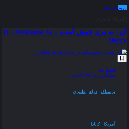
ورود
ثبت نام
ژانر‌ها:
فانتزی
آن : به دِری خوش آمدید – IT : Welcome To
Derry
زیرنویس فارسی
8.0
از 10
میانگین رای 92,096 نفر
کیفیت
WEB-DL
ژانر
ترسناک
,
درام
,
فانتزی
سال انتشار
2025
وضعیت پخش
اتمام فصل اول
محصول
آمریکا
,
کانادا