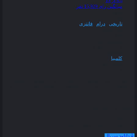
8.4
از 10
میانگین رای 15,929 نفر
کیفیت
WEB-DL
ژانر
تاریخی
,
درام
,
فانتزی
سال انتشار
2024
وضعیت پخش
به اتمام رسیده
محصول
کلمبیا
مدت زمان
60 دقیقه
در شهر بی انتها ماکوندو هفت نسل از خانواده بوئندیا در عشق
فراموشی و گریز ناپذیری از گذشته و سرنوشت خود سیر می کنند .
قسمت آخر اضافه شد
همراه با نسخه دوبله فارسی
دانلود سریال