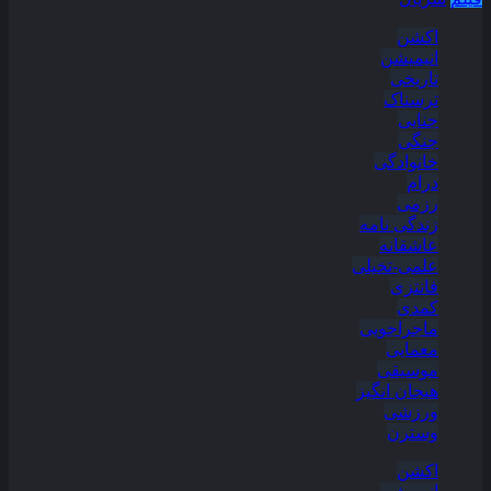
اکشن
انیمیشن
تاریخی
ترسناک
جنایی
جنگی
خانوادگی
درام
رزمی
زندگی نامه
عاشقانه
علمی-تخیلی
فانتزی
کمدی
ماجراجویی
معمایی
موسیقی
هیجان انگیز
ورزشی
وسترن
اکشن