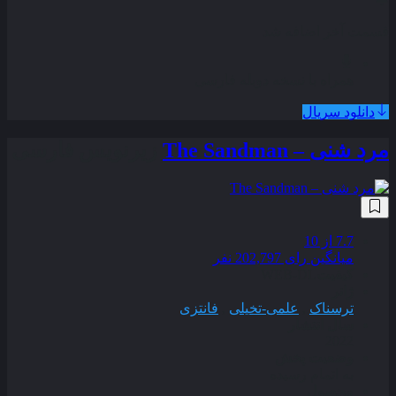
قسمت آخر اضافه شد
همراه با نسخه دوبله فارسی
دانلود سریال
مرد شنی – The Sandman
زیرنویس فارسی
7.7
از 10
میانگین رای 202,797 نفر
کیفیت
WEB-DL
ژانر
ترسناک
,
علمی-تخیلی
,
فانتزی
سال انتشار
2022
وضعیت پخش
به اتمام رسیده
محصول