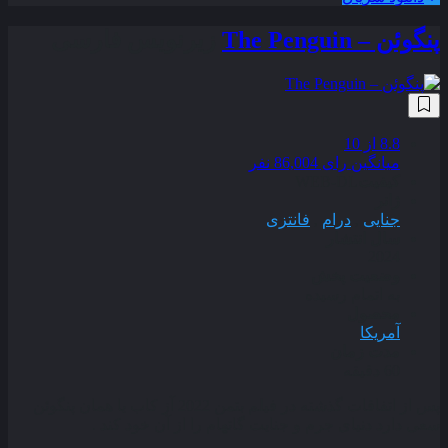
پنگوئن – The Penguin
زیرنویس فارسی
8.8
از 10
میانگین رای 86,004 نفر
کیفیت
WEB-DL
ژانر
جنایی
,
درام
,
فانتزی
سال انتشار
2024
وضعیت پخش
به اتمام رسیده
محصول
آمریکا
مدت زمان
60 دقیقه
پس از اتفاقات گذشته در فیلم بتمن 2022 آز کاب یا همان پنگوئن
سعی دارد دنیای جرم و جنایت گاتهام را از آن خود کند .