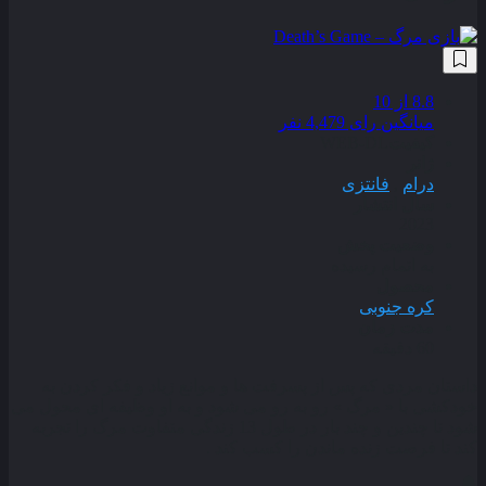
8.8
از 10
میانگین رای 4,479 نفر
کیفیت
WEB-DL
ژانر
درام
,
فانتزی
سال انتشار
2023
وضعیت پخش
به اتمام رسیده
محصول
کره جنوبی
مدت زمان
60 دقیقه
داستان مردی که پس از پسرفت‌ ها و موانع زیاد و فکر کردن به
خودکشی با « مرگ » رو به ‌رو می ‌شود و به او وظیفه ‌ای محول می
‌شود تا چندین و چند بار در طول 13 زندگی متفاوت مرگ را تجربه
کند تا فرصت زنده ماندن را کسب کند .