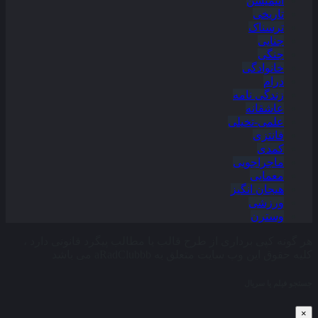
انیمیشن
تاریخی
ترسناک
جنایی
جنگی
خانوادگی
درام
زندگی نامه
عاشقانه
علمی-تخیلی
فانتزی
کمدی
ماجراجویی
معمایی
هیجان انگیز
ورزشی
وسترن
هر گونه کپی برداری از طرح قالب یا مطالب پیگرد قانونی دارد ،
کلیه حقوق این وب سایت متعلق به aRadClubbb می باشد
جستجو فیلم یا سریال
×