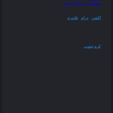
میانگین رای 67,765 نفر
کیفیت
WEB-DL
ژانر
اکشن
,
درام
,
فانتزی
سال انتشار
2022
وضعیت پخش
اتمام فصل اول
محصول
کره جنوبی
مدت زمان
60 دقیقه
با شیوع ویروسی خطرناک در یک دبیرستان اکثر دانش آموزان به
زامبی تبدیل شده اند افراد باقیمانده در این دبیرستان باید تلاش کنند
تا راهی برای فرار از این مکان خطرناک پیدا کنند .
قسمت آخر فصل اول اضافه شد
همراه با نسخه دوبله فارسی