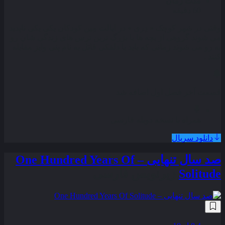
مدت زمان
60 دقیقه
وقتی در شهر کوچک « دِری » در ایالت مِین کودکان یکی ‌یکی ناپدید
می‌ شوند گروهی از بچه ‌ها با بزرگ‌ ترین ترس ‌های زندگی‌ شان رو
به ‌رو می‌ شوند زمانی که باید با دلقکی قاتل به نام پنی ‌وایز مقابله
کنند .
قسمت آخر فصل اول اضافه شد
همراه با نسخه دوبله فارسی
دانلود سریال
صد سال تنهایی – One Hundred Years Of
Solitude
زیرنویس فارسی