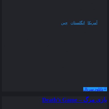
2024
وضعیت پخش
اتمام فصل اول
محصول
آمریکا
,
انگلستان
,
چین
مدت زمان
60 دقیقه
روایت ‌گر سرگذشت یه ونجی است که به دنبال مرگ پدرش به
دست محافظین سرخ در حین انقلاب فرهنگی می‌ کوشد به بیگانگان
فضایی برای تهاجم به زمین کمک کند .
قسمت آخر فصل اول اضافه شد
همراه با نسخه دوبله فارسی
دانلود سریال
بازی مرگ – Death’s Game
زیرنویس
فارسی