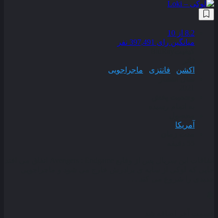
8.2
از 10
میانگین رای 397,491 نفر
کیفیت
BluRay
ژانر
اکشن
,
فانتزی
,
ماجراجویی
سال انتشار
2021
وضعیت پخش
به اتمام رسیده
محصول
آمریکا
مدت زمان
55 دقیقه
اتفاقات این سریال پس از وقایع Avengers : Endgame اتفاق می‌ افتد
جایی که لوکی از سایه‌ ی برادرش خارج می‌ شود و ماجراجویی
جدیدی را شروع می‌ کند . . .
قسمت آخر اضافه شد