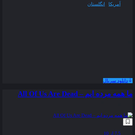
آمریکا
,
انگلستان
مدت زمان
45 دقیقه
دریم پس از چند دهه اسارت توسط یک جادوگر بالاخره از زندان می
گریزد او تصمیم دارد نظم و آرامش را به قلمرویش باز گرداند . . .
قسمت آخر اضافه شد
همراه با نسخه دوبله فارسی
دانلود سریال
ما همه مرده ‌ایم – All Of Us Are Dead
زیرنویس فارسی
7.5
از 10