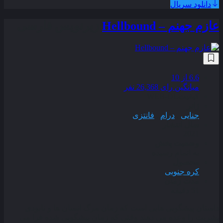
دانلود سریال
عازم جهنم – Hellbound
زیرنویس فارسی
6.6
از 10
میانگین رای 26,368 نفر
کیفیت
WEB-DL
ژانر
جنایی
,
درام
,
فانتزی
سال انتشار
2021
وضعیت پخش
به اتمام رسیده
محصول
کره جنوبی
مدت زمان
51 دقیقه
داستان پیشگویی‌ هایی است که زمان مرگ انسان‌ ها و نابودی
بشریت را وعده می‌ دهند وقتی که زمان پیشگویی شده فرا می‌