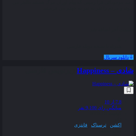
رسد موجوداتی فرا زمینی که پیام‌ آوران مرگ هستند ظاهر می‌
شوند و مردم را نفر به نفر به جهنم می‌ فرستند .
قسمت آخر اضافه شد
همراه با نسخه دوبله فارسی
دانلود سریال
شادی – Happiness
زیرنویس فارسی
7.8
از 10
میانگین رای 9,100 نفر
کیفیت
WEB-DL
ژانر
اکشن
,
ترسناک
,
فانتزی
سال انتشار