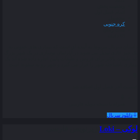
2021
وضعیت پخش
اتمام فصل اول
محصول
کره جنوبی
مدت زمان
65 دقیقه
داستان سریال مربوط به آینده ای است که بیماری های عفونی به
یک چیز عادی تبدیل می شوند در آپارتمان نوسازی در یک شهر بزرگ
که طبقات بالاتر برای فروش و طبقات پایین اجاره داده شده اند یک
بیماری ناشناخته شهر را فرار می گیرد و شهر رو به سقوط است .
قسمت آخر فصل اول اضافه شد
همراه با نسخه دوبله فارسی
دانلود سریال
لوکی – Loki
زیرنویس فارسی