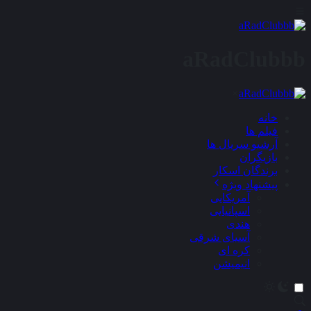
aRadClubbb
×
خانه
فیلم ها
آرشیو سریال ها
بازیگران
برندگان اسکار
پیشنهاد ویژه
آمریکایی
اسپانیایی
هندی
آسیای شرقی
کره ای
انیمیشن