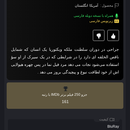
محصول :
آمریکا
انگلستان
همراه با نسخه دوبله فارسی
زیرنویس فارسی
جراحی در دوران سلطنت ملکه ویکتوریا یک انسان که شمایل
ناقص‌ الخلقه‌ ای دارد را در شرایطی که در یک سیرک از او سؤ
استفاده می‌شود نجات می‌ دهد مرد فیل نما در پس چهره هیولایی‌
اش از خود لطافت نبوغ و پیچیدگی بروز می‌ دهد .
جزو 250 فیلم برتر IMDb با رتبه
161
کیفیت
BluRay