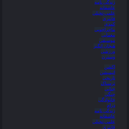
زندگی نامه
عاشقانه
علمی-تخیلی
فانتزی
کمدی
ماجراجویی
معمایی
موسیقی
هیجان انگیز
ورزشی
وسترن
اکشن
انیمیشن
تاریخی
ترسناک
جنایی
جنگی
خانوادگی
درام
زندگی نامه
عاشقانه
علمی-تخیلی
فانتزی