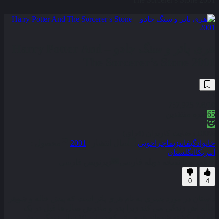
The Sorcerer’s Stone 2001
هری پاتر و سنگ جادو – Harry Potter And
The Sorcerer’s Stone 2001
757,925
7.6
/10
65
نمره منتقدین
100% رضایت کاربران (4رای)
خانوادگی
فانتزی
ماجراجویی
سال انتشار :
2001
محصول :
آمریکا
انگلستان
همراه با نسخه دوبله فارسی
زیرنویس فارسی
0
4
داستان در مورد پسری به نام هری پاتر است که پیش خاله و شوهر
خاله‌ اش زندگی می کند زیرا پدر و مادرش سال ها قبل در یک
تصادف کشته شده‌اند هری پاتر که در این 10 سال زندگی پیش