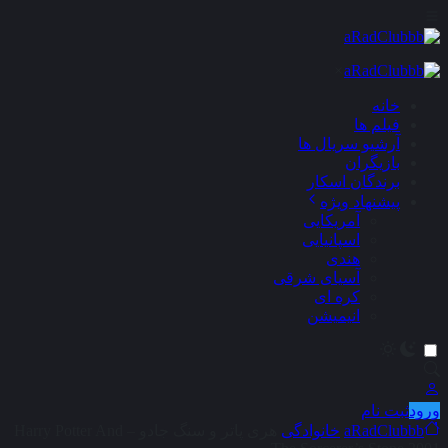
×
خانه
فیلم ها
آرشیو سریال ها
بازیگران
برندگان اسکار
پیشنهاد ویژه
آمریکایی
اسپانیایی
هندی
آسیای شرقی
کره ای
انیمیشن
ورود
ثبت نام
aRadClubbb
خانوادگی
هری پاتر و سنگ جادو – Harry Potter And