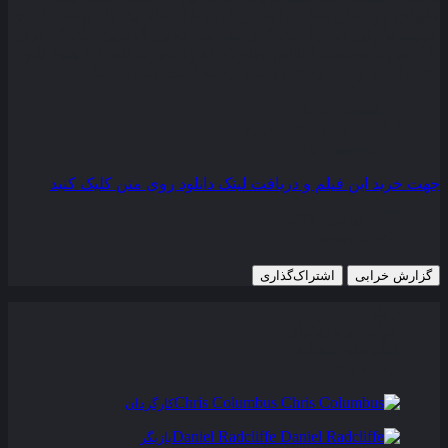
خانوادخ دورسلی تحقیر را تحمل کرده با افشای یک راز توسط فردی
عجیب ناگهان خود را جادوگری می یابد که بزرگ‌ ترین جادوگر قرن
را از بین برده است اما این جادوگر که ولدمورت نام دارد هنوز نابود
نشده است و کمر به قتل پسری بسته است که زنده ماند . . .
کیفیت
BluRay
مدت زمان
152 دقیقه
رده سنی
PG
جهت خرید این فیلم و دریافت لینک دانلود روی متن کلیک کنید
14 نوامبر 2001
625 views
گزارش خرابی
اشتراک‌گذاری
تریلر
عوامل و بازیگران
فیلم های مشابه
دیدگاه ها
0
Chris Columbus
کارگردان
Daniel Radcliffe
بازیگر