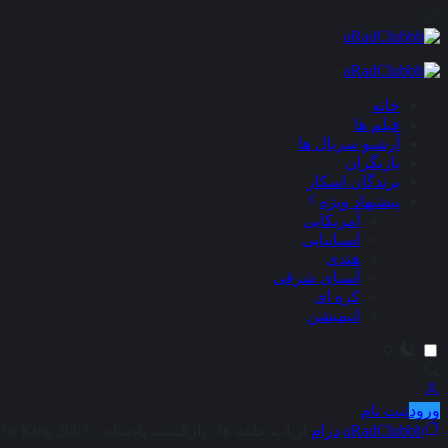
×
خانه
فیلم ها
آرشیو سریال ها
بازیگران
برندگان اسکار
پیشنهاد ویژه
آمریکایی
اسپانیایی
هندی
آسیای شرقی
کره ای
انیمیشن
ورود
ثبت نام
aRadClubbb
درام
ارباب حلقه‌ ها : بازگشت پادشاه – The Lord Of The Rings : The Return Of The King 2003