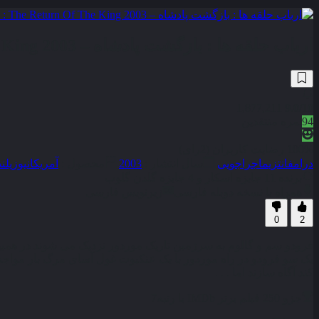
ارباب حلقه‌ ها : بازگشت پادشاه – The Lord Of The Rings : The Return Of The King 2003
1,877,211
9.0
/10
94
نمره منتقدین
100% رضایت کاربران (2رای)
درام
فانتزی
ماجراجویی
سال انتشار :
2003
محصول :
آمریکا
نیوزیلند
برنده 11 جایزه اسکار و 4 جایزه گلدن گلوب
همراه با نسخه دوبله فارسی
زیرنویس فارسی
0
2
فرودو سم و گالوم به سرزمین تاریک موردور نزدیک می شوند در همین ح
یک سو فرودو در راه موردور با یک عنکبوت غول آسای مرگ بار مواجه می
کند آگاه سازند اما . . .
جزو 250 فیلم برتر IMDb با رتبه
7