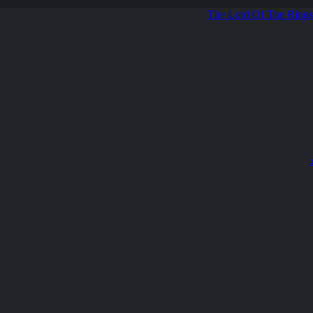
ال یاران گاندولف متشکل از آراگون لگولاس و گیملی با دوستان هابیت
 شود و از سوی دیگر گاندولف و پپین در راه شهر میناس تریث هستند آن