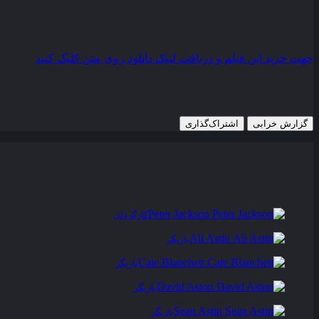
کیفیت
BluRay
مدت زمان
201 دقیقه
رده سنی
PG-13
جهت خرید این فیلم و دریافت لینک دانلود روی متن کلیک کنید
17 دسامبر 2003
1,179 views
گزارش خرابی
اشتراک‌گذاری
تریلر
عوامل و بازیگران
فیلم های مشابه
دیدگاه ها
0
Peter Jackson
کارگردان
Ali Astin
بازیگر
Cate Blanchett
بازیگر
David Aston
بازیگر
Sean Astin
بازیگر