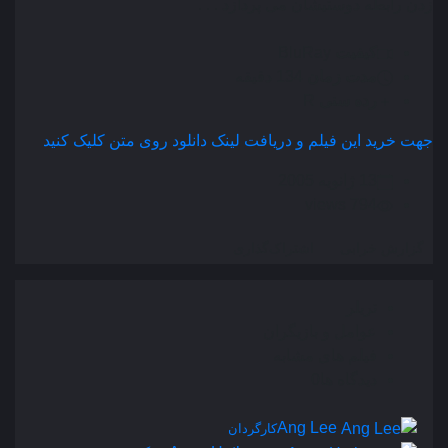
زدن رابطه دوستیشان می پردازد . . .
کیفیت
BluRay
مدت زمان
134 دقیقه
رده سنی
R
جهت خرید این فیلم و دریافت لینک دانلود روی متن کلیک کنید
13 ژانویه 2005
794 views
گزارش خرابی
اشتراک‌گذاری
تریلر
عوامل و بازیگران
فیلم های مشابه
دیدگاه ها
0
Ang Lee
کارگردان