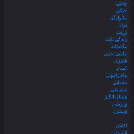
جنایی
جنگی
خانوادگی
درام
رزمی
زندگی نامه
عاشقانه
علمی-تخیلی
فانتزی
کمدی
ماجراجویی
معمایی
موسیقی
هیجان انگیز
ورزشی
وسترن
اکشن
انیمیشن