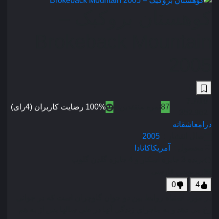
کوهستان بروکبک –
Brokeback Mountain
2005
7.7
/10
87
نمره منتقدین
100% رضایت کاربران (4رای)
352,962
درام
عاشقانه
سال انتشار :
2005
محصول :
آمریکا
کانادا
برنده 3 جایزه اسکار و 4 جایزه گلدن گلوب
زیرنویس فارسی
0
4
در مورد اشتباه روابط بین دو جوان گاوچران است که در جوانی
رخ می دهد و به ماجرای زندگی آنها در طی سالها پس از به هم