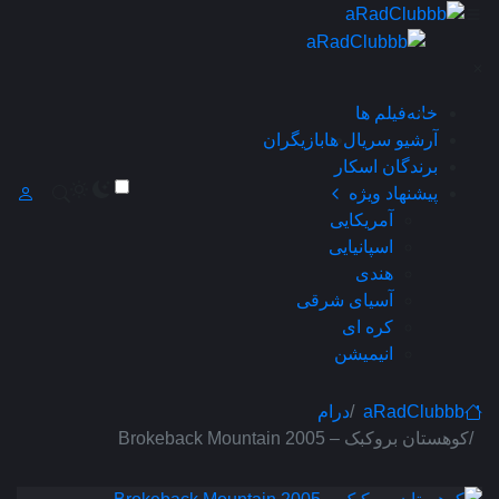
×
خانه
فیلم ها
آرشیو سریال ها
بازیگران
برندگان اسکار
پیشنهاد ویژه
آمریکایی
اسپانیایی
هندی
آسیای شرقی
کره ای
انیمیشن
aRadClubbb
درام
کوهستان بروکبک – Brokeback Mountain 2005