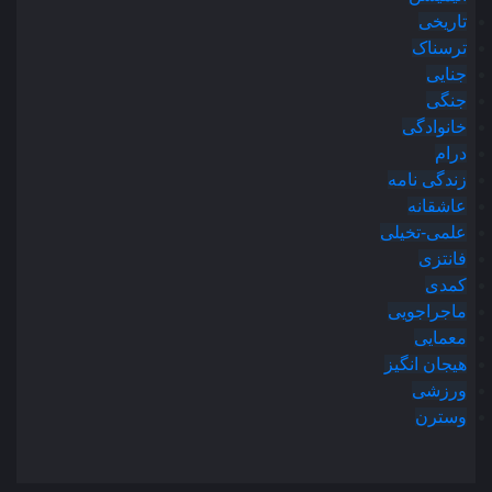
تاریخی
ترسناک
جنایی
جنگی
خانوادگی
درام
زندگی نامه
عاشقانه
علمی-تخیلی
فانتزی
کمدی
ماجراجویی
معمایی
هیجان انگیز
ورزشی
وسترن