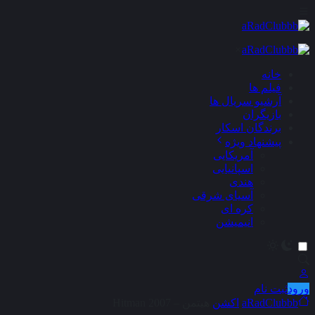
×
خانه
فیلم ها
آرشیو سریال ها
بازیگران
برندگان اسکار
پیشنهاد ویژه
آمریکایی
اسپانیایی
هندی
آسیای شرقی
کره ای
انیمیشن
ورود
ثبت نام
aRadClubbb
اکشن
هیتمن – Hitman 2007