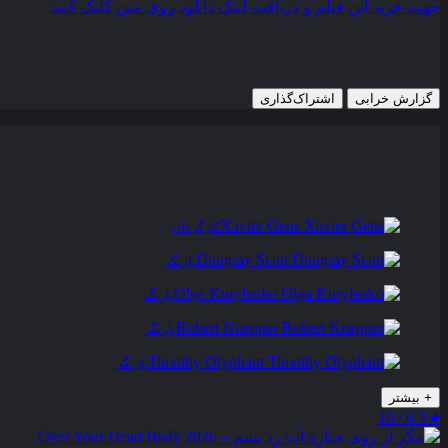
جهت خرید این فیلم و دریافت لینک دانلود روی متن کلیک کنید
21 نوامبر 2007
749 views
گزارش خرابی
اشتراک‌گذاری
تریلر
عوامل و بازیگران
فیلم های مشابه
دیدگاه ها
0
Xavier Gens
کارگردان
Dougray Scott
بازیگر
Olga Kurylenko
بازیگر
Robert Knepper
بازیگر
Timothy Olyphant
بازیگر
+
بیشتر
6.3 / 10
★