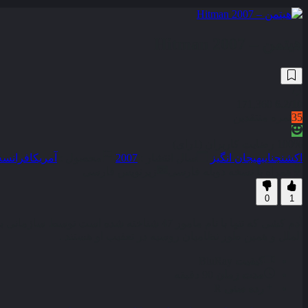
هیتمن – Hitman 2007
171,360
6.2
/10
35
نمره منتقدین
100% رضایت کاربران (1رای)
اکشن
جنایی
هیجان انگیز
سال انتشار :
2007
محصول :
آمریکا
فرانسه
همراه با نسخه دوبله فارسی
زیرنویس فارسی
0
1
آدم کشی که تنها با نام مامور 47 شناخته ش
الملل و همین طور نظامیان روسیه در تعقیب او هستند .
کیفیت
BluRay
مدت زمان
90 دقیقه
رده سنی
R