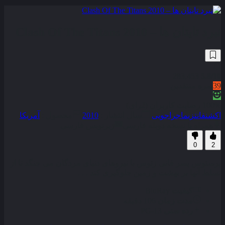
نبرد تایتان ها – Clash Of The Titans 2010
283,453
5.8
/10
39
نمره منتقدین
100% رضایت کاربران (2رای)
اکشن
فانتزی
ماجراجویی
سال انتشار :
2010
محصول :
آمریکا
همراه با نسخه دوبله فارسی
زیرنویس فارسی
0
2
پرسئوس پسر فانی زئوس با نیروهای دنیای مردگان می جنگد تا از
تسلط آنها بر بهشت و زمین جلوگیری کند . . .
کیفیت
BluRay
مدت زمان
106 دقیقه
رده سنی
PG-13