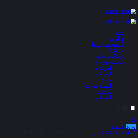
×
خانه
فیلم ها
آرشیو سریال ها
بازیگران
برندگان اسکار
پیشنهاد ویژه
آمریکایی
اسپانیایی
هندی
آسیای شرقی
کره ای
انیمیشن
ورود
ثبت نام
aRadClubbb
اکشن
نبرد تایتان ها – Clash Of The Titans 2010