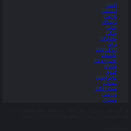
اکشن
انیمیشن
تاریخی
ترسناک
جنایی
جنگی
خانوادگی
درام
زندگی نامه
عاشقانه
علمی-تخیلی
فانتزی
کمدی
ماجراجویی
معمایی
هیجان انگیز
ورزشی
وسترن
هر گونه کپی برداری از طرح قالب یا مطالب پیگرد قانونی دارد ،
کلیه حقوق این وب سایت متعلق به aRadClubbb می باشد
جستجو فیلم یا سریال