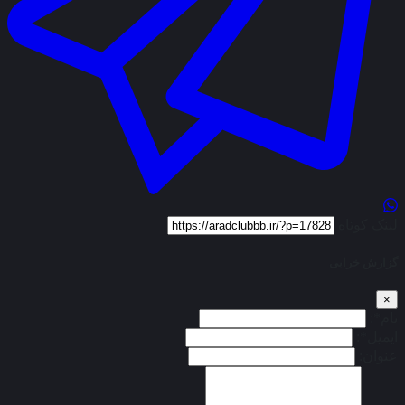
لینک کوتاه
گزارش خرابی
×
نام*:
ایمیل*:
عنوان: