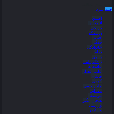
دسته بندی مطالب
فیلم
سریال
اکشن
انیمیشن
تاریخی
ترسناک
جنایی
جنگی
خانوادگی
درام
رزمی
زندگی نامه
عاشقانه
علمی-تخیلی
فانتزی
کمدی
ماجراجویی
معمایی
موسیقی
هیجان انگیز
ورزشی
وسترن