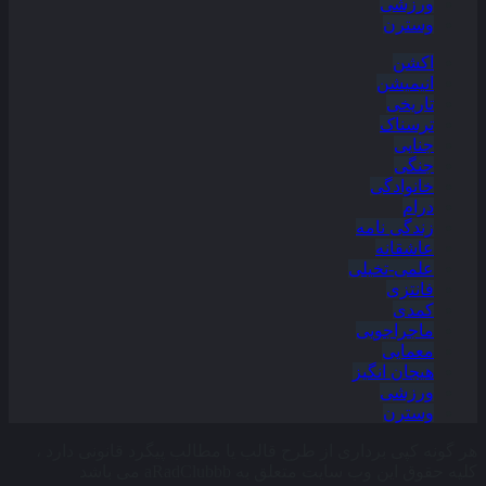
ورزشی
وسترن
اکشن
انیمیشن
تاریخی
ترسناک
جنایی
جنگی
خانوادگی
درام
زندگی نامه
عاشقانه
علمی-تخیلی
فانتزی
کمدی
ماجراجویی
معمایی
هیجان انگیز
ورزشی
وسترن
هر گونه کپی برداری از طرح قالب یا مطالب پیگرد قانونی دارد ،
کلیه حقوق این وب سایت متعلق به aRadClubbb می باشد