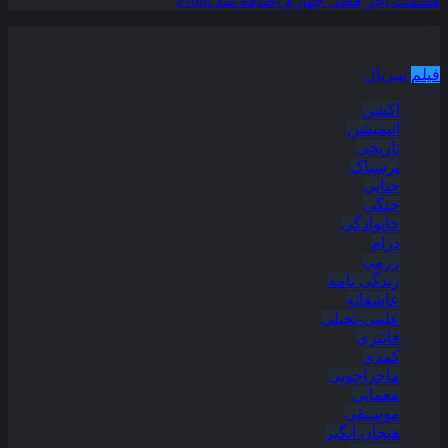
قسمت آخر فصل چهارم اضافه شد
From
دسته بندی مطالب
فیلم
سریال
اکشن
انیمیشن
تاریخی
ترسناک
جنایی
جنگی
خانوادگی
درام
رزمی
زندگی نامه
عاشقانه
علمی-تخیلی
فانتزی
کمدی
ماجراجویی
معمایی
موسیقی
هیجان انگیز