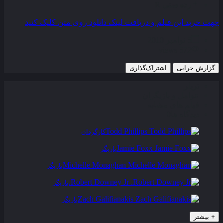
رده سنی
R
جهت خرید این فیلم و دریافت لینک دانلود روی متن کلیک کنید
5 نوامبر 2010
572 views
گزارش خرابی
اشتراک‌گذاری
تریلر
عوامل و بازیگران
فیلم های مشابه
دیدگاه ها
0
Todd Phillips
کارگردان
Jamie Foxx
بازیگر
Michelle Monaghan
بازیگر
Robert Downey Jr.
بازیگر
Zach Galifianakis
بازیگر
+
بیشتر