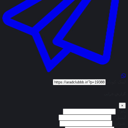
لینک کوتاه
گزارش خرابی
×
نام*:
ایمیل*:
عنوان: