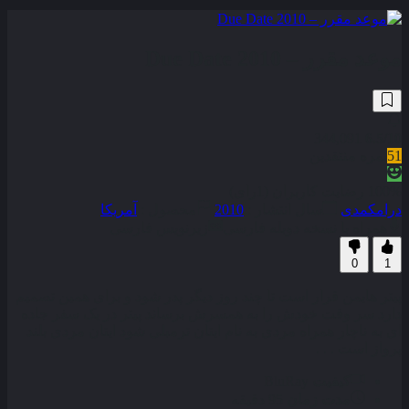
موعد مقرر – Due Date 2010
344,091
6.5
/10
51
نمره منتقدین
100% رضایت کاربران (1رای)
درام
کمدی
سال انتشار :
2010
محصول :
آمریکا
همراه با نسخه دوبله فارسی
زیرنویس فارسی
0
1
پیتر هایمن قرار است تا چند روز دیگر پدر شود و برای همین تصمیم
دارد سر وقت خودش را به همسرش برساند پیتر در یک سفر جاده
ای به ناچار همراه مردی به نام ایتان ترمبلی شود ایتان مردی بلند
پرواز است . . .
کیفیت
BluRay
مدت زمان
95 دقیقه