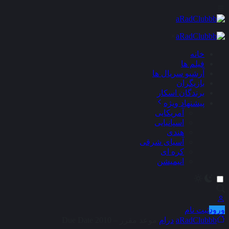
×
خانه
فیلم ها
آرشیو سریال ها
بازیگران
برندگان اسکار
پیشنهاد ویژه
آمریکایی
اسپانیایی
هندی
آسیای شرقی
کره ای
انیمیشن
ورود
ثبت نام
aRadClubbb
درام
موعد مقرر – Due Date 2010