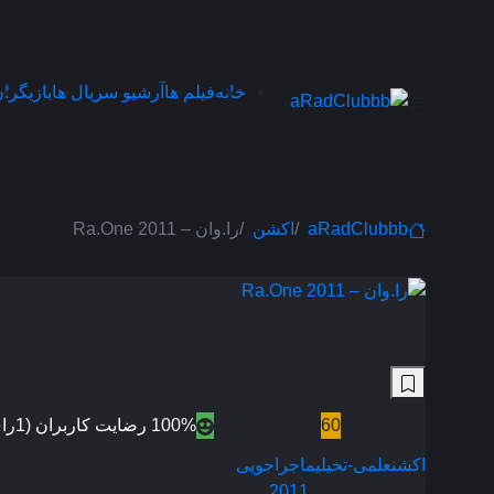
خانه
فیلم ها
آرشیو سریال ها
بازیگرا
aRadClubbb
اکشن
را.وان – Ra.One 2011
را.وان – Ra.One 2011
4.6
/10
60
نمره منتقدین
100% رضایت کاربران (1رای)
43,059
اکشن
علمی-تخیلی
ماجراجویی
سال انتشار :
2011