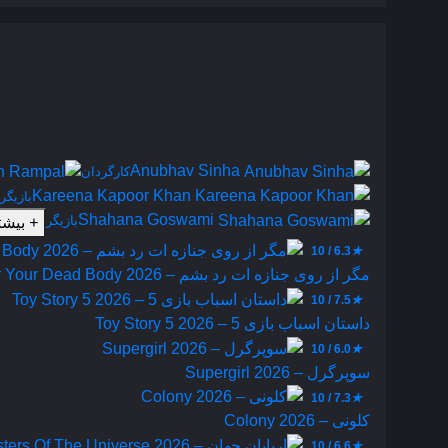
تریلر
عوامل و بازیگران
فیلم های مشابه
دیدگاه ها
0
Anubhav Sinha
کارگردان
Kareena Kapoor Khan
بازیگر
Shahana Goswami
بازیگر
+
بیشتر
6.3 / 10
★
مگر از روی جنازه‌ ات رد بشم – Over Your Dead Body 2026
7.5 / 10
★
داستان اسباب بازی 5 – Toy Story 5 2026
6.0 / 10
★
سوپرگرل – Supergirl 2026
7.3 / 10
★
کلونی – Colony 2026
6.6 / 10
★