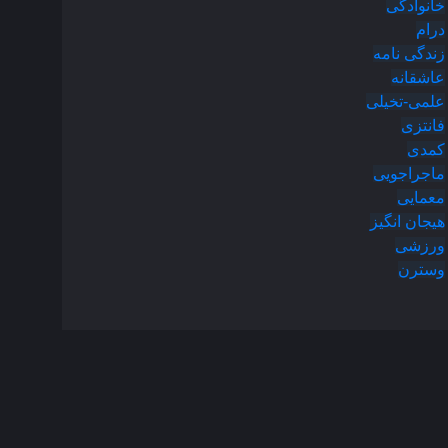
خانوادگی
درام
زندگی نامه
عاشقانه
علمی-تخیلی
فانتزی
کمدی
ماجراجویی
معمایی
هیجان انگیز
ورزشی
وسترن