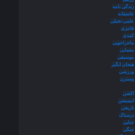
زندگی نامه
عاشقانه
علمی-تخیلی
فانتزی
کمدی
ماجراجویی
معمایی
موسیقی
هیجان انگیز
ورزشی
وسترن
اکشن
انیمیشن
تاریخی
ترسناک
جنایی
جنگی