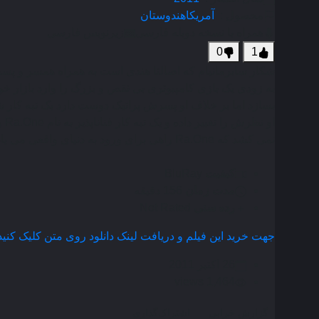
محصول :
آمریکا
هندوستان
همراه با نسخه دوبله فارسی
زیرنویس فارسی
0
1
شکار سابرمانیام که اصالتا هندی است به همراه همسر و پ
به زودی یک بازی کامپیوتری بی نقص و بزرگ را وارد بازار خو
بسازد اما بر خلاف او پسرش پراتیک دوست دارد یک تبه کار ش
نمی کشد که Ra.One راهی برای ورود به دنیای واقعی می یابد . . .
کیفیت
BluRay
مدت زمان
156 دقیقه
رده سنی
Not Rated
جهت خرید این فیلم و دریافت لینک دانلود روی متن کلیک کنید
26 اکتبر 2011
1,464 views
گزارش خرابی
اشتراک‌گذاری