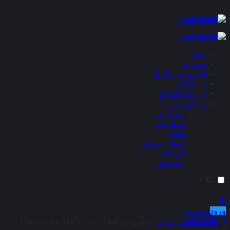
×
خانه
فیلم ها
آرشیو سریال ها
بازیگران
برندگان اسکار
پیشنهاد ویژه
آمریکایی
اسپانیایی
هندی
آسیای شرقی
کره ای
انیمیشن
ورود
ثبت نام
aRadClubbb
جنایی
دختری در قطار – The Girl On The Train