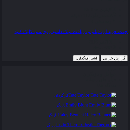
کیفیت
BluRay
مدت زمان
112 دقیقه
رده سنی
R
جهت خرید این فیلم و دریافت لینک دانلود روی متن کلیک کنید
7 اکتبر 2016
690 views
گزارش خرابی
اشتراک‌گذاری
تریلر
عوامل و بازیگران
فیلم های مشابه
دیدگاه ها
0
Tate Taylor
کارگردان
Emily Blunt
بازیگر
Haley Bennett
بازیگر
Justin Theroux
بازیگر