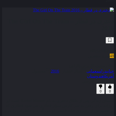
2016
دختری در قطار – The Girl On The Train
2016
190,523
6.5
/10
48
نمره منتقدین
0% رضایت کاربران (0رای)
جنایی
درام
معمایی
سال انتشار :
2016
محصول :
آمریکا
هندوستان
زیرنویس فارسی
0
0
داستان زندگی پس از طلاق دختری به نام Rachel Watson است او
روزانه برای رفتن به سر کارش سوار قطاری می شود قطاری که
در مسیرش از روبروی خانه قدیمی او می گذرد و خاطراتی را مرور
می کند که . . .