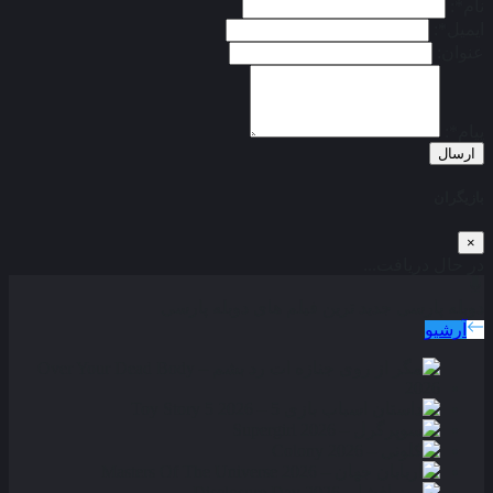
نام*:
ایمیل*:
عنوان:
پیام*:
ارسال
بازیگران
×
در حال دریافت...
دوبله پارسی
جدید ترین فیلم های دوبله پارسی
آرشیو