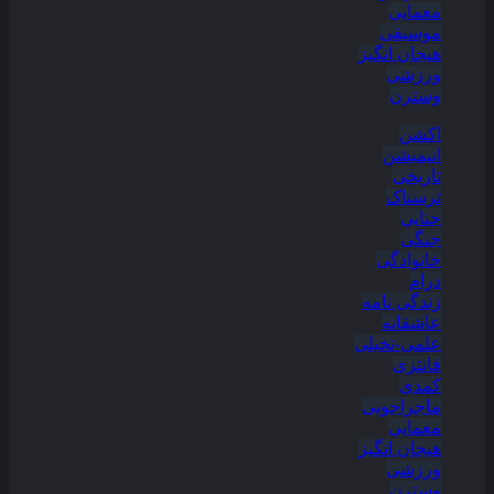
معمایی
موسیقی
هیجان انگیز
ورزشی
وسترن
اکشن
انیمیشن
تاریخی
ترسناک
جنایی
جنگی
خانوادگی
درام
زندگی نامه
عاشقانه
علمی-تخیلی
فانتزی
کمدی
ماجراجویی
معمایی
هیجان انگیز
ورزشی
وسترن