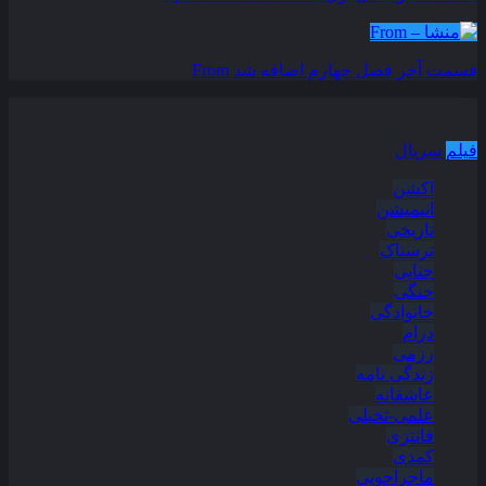
قسمت آخر فصل چهارم اضافه شد
From
دسته بندی مطالب
فیلم
سریال
اکشن
انیمیشن
تاریخی
ترسناک
جنایی
جنگی
خانوادگی
درام
رزمی
زندگی نامه
عاشقانه
علمی-تخیلی
فانتزی
کمدی
ماجراجویی