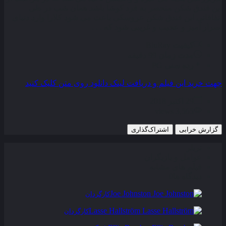
این فندق‎ شکن منحصر به فرد کوشا باشد همان شب در طی
اتفاقاتی این فندق ‎شکن عروسکی باعث می‌ شود کلارا وارد دنیای
اسرار آمیز و عجیب و غریبی‌ شود که . . .
کیفیت
BluRay
مدت زمان
99 دقیقه
رده سنی
PG
جهت خرید این فیلم و دریافت لینک دانلود روی متن کلیک کنید
29 اکتبر 2018
3,565 views
گزارش خرابی
اشتراک‌گذاری
تریلر
عوامل و بازیگران
فیلم های مشابه
دیدگاه ها
0
Joe Johnston
کارگردان
Lasse Hallström
کارگردان