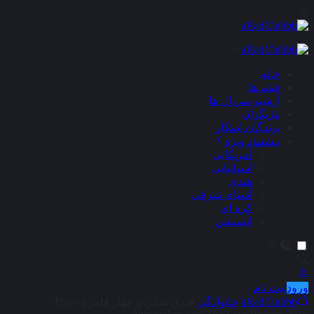
×
خانه
فیلم ها
آرشیو سریال ها
بازیگران
برندگان اسکار
پیشنهاد ویژه
آمریکایی
اسپانیایی
هندی
آسیای شرقی
کره ای
انیمیشن
ورود
ثبت نام
aRadClubbb
خانوادگی
فندق شکن و چهار قلمرو – The