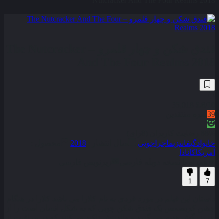
Nutcracker And The Four Realms 2018
فندق شکن و چهار قلمرو – The Nutcracker
And The Four Realms 2018
35,018
5.6
/10
39
نمره منتقدین
88% رضایت کاربران (8رای)
خانوادگی
فانتزی
ماجراجویی
سال انتشار :
2018
محصول :
آمریکا
کانادا
همراه با نسخه دوبله فارسی
زیرنویس فارسی
1
7
داستان این فیلم در مورد فردی به نام کلارا می‌ باشد کلارا در هنگام
جشن کریسمس یک فندق ‎شکن چوبی که به شکل انسان است را از
پدربزرگش هدیه می‌ گیرد و والدینش تاکید می‌کنند که در مراقبت از