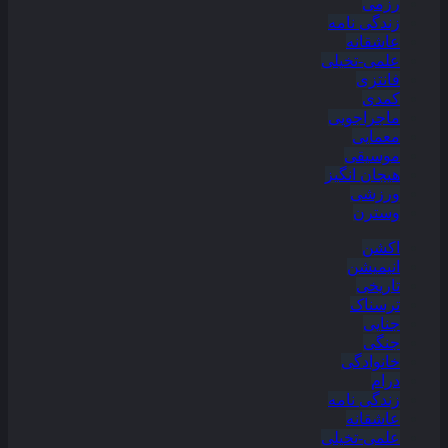
رزمی
زندگی نامه
عاشقانه
علمی-تخیلی
فانتزی
کمدی
ماجراجویی
معمایی
موسیقی
هیجان انگیز
ورزشی
وسترن
اکشن
انیمیشن
تاریخی
ترسناک
جنایی
جنگی
خانوادگی
درام
زندگی نامه
عاشقانه
علمی-تخیلی