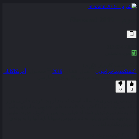
شزم – Shazam! 2019
312,674
7.0
/10
71
نمره منتقدین
0% رضایت کاربران (0رای)
اکشن
کمدی
ماجراجویی
سال انتشار :
2019
محصول :
آمریکا
کانادا
همراه با نسخه دوبله فارسی
زیرنویس فارسی
0
0
بیلی بتسون پسری 14 ساله است که بعد از پیدا کردن جادویی هزار
ساله می‌تواند تنها با گفتن یک کلمه به طور جادویی به ابرقهرمانی
بالغ به نام شزم تبدیل شود او خیلی زود پس از کشف قدرت‌ هایش
در مواجهه با دکتری پلید به نام تادیوس سیوانا باید آنها را به بوته‌ی
آزمایش بگذارد اما . . .
کیفیت
BluRay