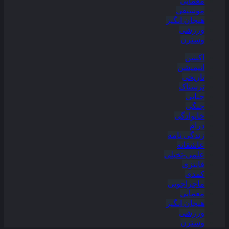
معمایی
موسیقی
هیجان انگیز
ورزشی
وسترن
اکشن
انیمیشن
تاریخی
ترسناک
جنایی
جنگی
خانوادگی
درام
زندگی نامه
عاشقانه
علمی-تخیلی
فانتزی
کمدی
ماجراجویی
معمایی
هیجان انگیز
ورزشی
وسترن