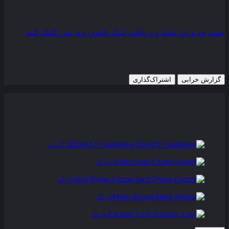
مدت زمان
132 دقیقه
رده سنی
PG-13
جهت خرید این فیلم و دریافت لینک دانلود روی متن کلیک کنید
5 آوریل 2019
877 views
گزارش خرابی
اشتراک‌گذاری
تریلر
عوامل و بازیگران
فیلم های مشابه
دیدگاه ها
0
David F. Sandberg
کارگردان
Asher Angel
بازیگر
Jack Dylan Grazer
بازیگر
Mark Strong
بازیگر
Zachary Levi
بازیگر