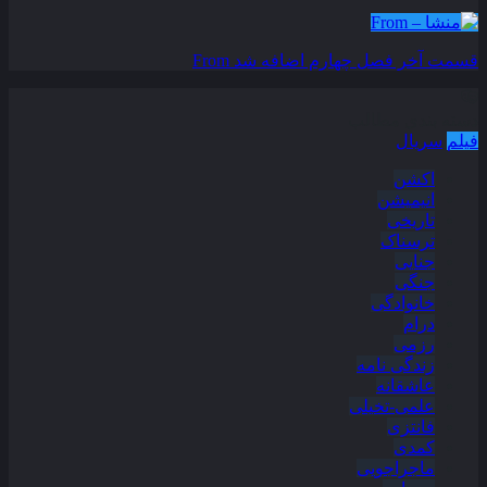
قسمت آخر فصل چهارم اضافه شد
From
دسته بندی مطالب
فیلم
سریال
اکشن
انیمیشن
تاریخی
ترسناک
جنایی
جنگی
خانوادگی
درام
رزمی
زندگی نامه
عاشقانه
علمی-تخیلی
فانتزی
کمدی
ماجراجویی