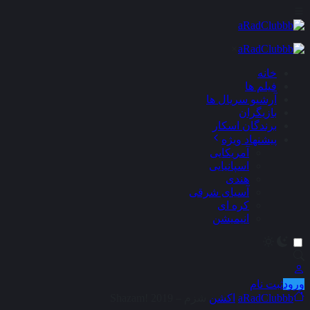
×
خانه
فیلم ها
آرشیو سریال ها
بازیگران
برندگان اسکار
پیشنهاد ویژه
آمریکایی
اسپانیایی
هندی
آسیای شرقی
کره ای
انیمیشن
ورود
ثبت نام
aRadClubbb
اکشن
شزم – Shazam! 2019