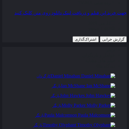
رده سنی
TV-MA
جهت خرید این فیلم و دریافت لینک دانلود روی متن کلیک کنید
31 می 2019
1,467 views
گزارش خرابی
اشتراک‌گذاری
تریلر
عوامل و بازیگران
فیلم های مشابه
دیدگاه ها
0
Daniel Minahan
کارگردان
Ian McShane
بازیگر
John Hawkes
بازیگر
Molly Parker
بازیگر
Paula Malcomson
بازیگر
Timothy Olyphant
بازیگر