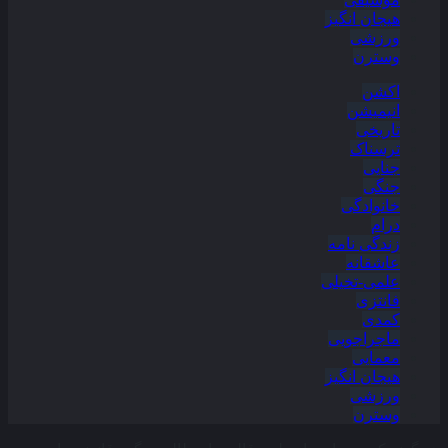
هیجان انگیز
ورزشی
وسترن
اکشن
انیمیشن
تاریخی
ترسناک
جنایی
جنگی
خانوادگی
درام
زندگی نامه
عاشقانه
علمی-تخیلی
فانتزی
کمدی
ماجراجویی
معمایی
هیجان انگیز
ورزشی
وسترن