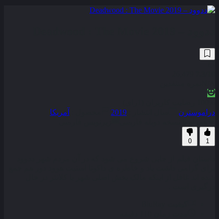
ددوود – Deadwood : The Movie 2019
26,479
7.3
/10
N/A
نمره منتقدین
100% رضایت کاربران (1رای)
درام
وسترن
سال انتشار :
2019
محصول :
آمریکا
همراه با نسخه دوبله فارسی
زیرنویس فارسی
0
1
داستان فیلم از جایی شروع می‌ شود که در آن مردم شهر ددوود
برای گرامی داشت یاد و خاطره‌ ی داکوتا استیت هوود دور هم جمع
شده‌ اند غافل از اینکه مالک بخش اصلی شهر با کلانتر در حال
درگیری است .
کیفیت
BluRay
مدت زمان
110 دقیقه