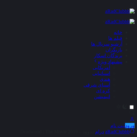
×
خانه
فیلم ها
آرشیو سریال ها
بازیگران
برندگان اسکار
پیشنهاد ویژه
آمریکایی
اسپانیایی
هندی
آسیای شرقی
کره ای
انیمیشن
ورود
ثبت نام
aRadClubbb
درام
ددوود – Deadwood : The Movie 2019