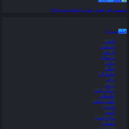
قسمت آخر فصل چهارم اضافه شد
From
دسته بندی مطالب
فیلم
سریال
اکشن
انیمیشن
تاریخی
ترسناک
جنایی
جنگی
خانوادگی
درام
رزمی
زندگی نامه
عاشقانه
علمی-تخیلی
فانتزی
کمدی
ماجراجویی
معمایی
موسیقی