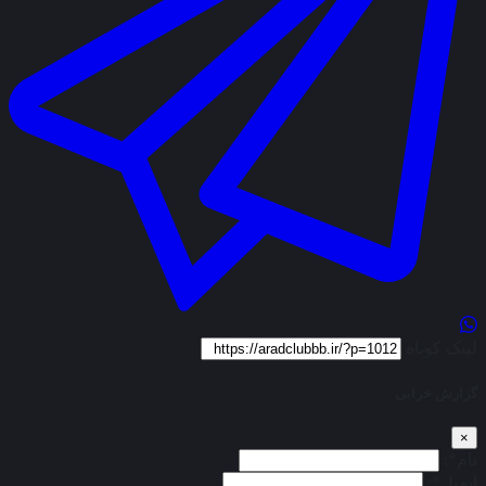
لینک کوتاه
گزارش خرابی
×
نام*:
ایمیل*: