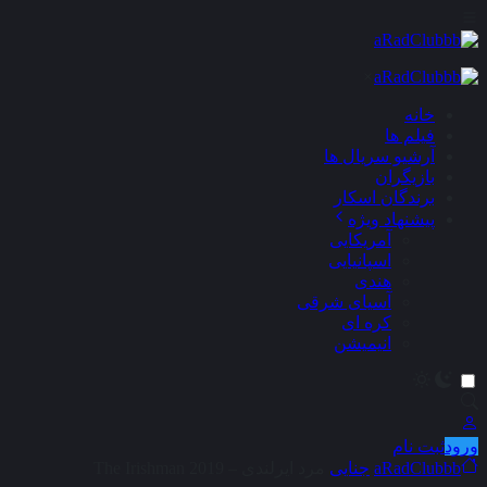
×
خانه
فیلم ها
آرشیو سریال ها
بازیگران
برندگان اسکار
پیشنهاد ویژه
آمریکایی
اسپانیایی
هندی
آسیای شرقی
کره ای
انیمیشن
ورود
ثبت نام
aRadClubbb
جنایی
مرد ایرلندی – The Irishman 2019