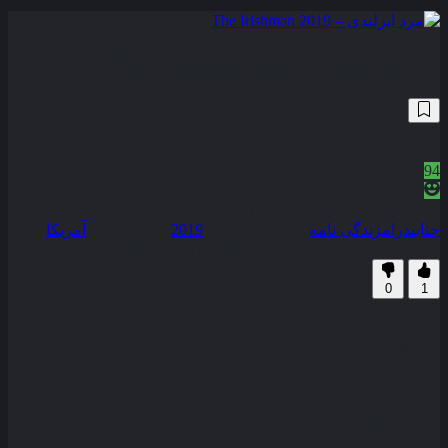
مرد ایرلندی – The Irishman 2019
430,034
7.8
/10
94
نمره منتقدین
100% رضایت کاربران (1رای)
جنایی
درام
زندگی نامه
سال انتشار :
2019
محصول :
آمریکا
همراه با نسخه دوبله فارسی
زیرنویس فارسی
0
1
این فیلم داستان یک تبهکار حرفه‌ ای ایرلندی به نام فرانک شیران را
به تصویر می‌ کشد او یک آدم کش حرفه‌ ای بود که جیمی هافا رئیس
اتحادیه‌ ی کارگران آمریکا را به قتل رساند .
کیفیت
BluRay
مدت زمان
209 دقیقه
رده سنی
R