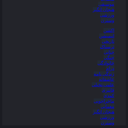
موسیقی
هیجان انگیز
ورزشی
وسترن
اکشن
انیمیشن
تاریخی
ترسناک
جنایی
جنگی
خانوادگی
درام
زندگی نامه
عاشقانه
علمی-تخیلی
فانتزی
کمدی
ماجراجویی
معمایی
هیجان انگیز
ورزشی
وسترن