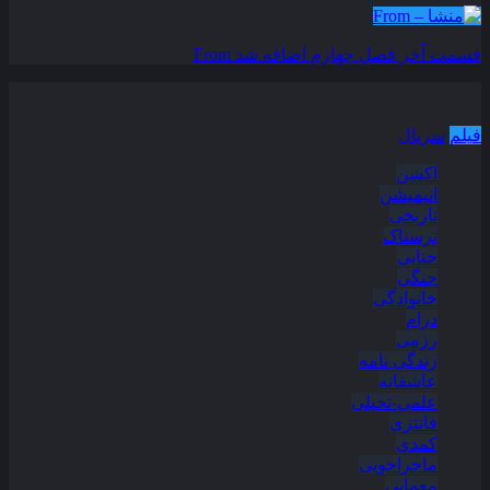
قسمت آخر فصل چهارم اضافه شد
From
دسته بندی مطالب
فیلم
سریال
اکشن
انیمیشن
تاریخی
ترسناک
جنایی
جنگی
خانوادگی
درام
رزمی
زندگی نامه
عاشقانه
علمی-تخیلی
فانتزی
کمدی
ماجراجویی
معمایی