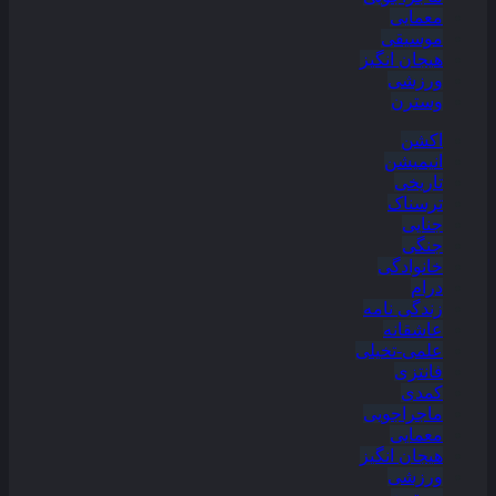
معمایی
موسیقی
هیجان انگیز
ورزشی
وسترن
اکشن
انیمیشن
تاریخی
ترسناک
جنایی
جنگی
خانوادگی
درام
زندگی نامه
عاشقانه
علمی-تخیلی
فانتزی
کمدی
ماجراجویی
معمایی
هیجان انگیز
ورزشی