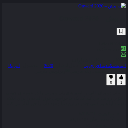
به پیش – Onward 2020
169,639
7.4
/10
61
نمره منتقدین
100% رضایت کاربران (1رای)
انیمیشن
کمدی
ماجراجویی
سال انتشار :
2020
محصول :
آمریکا
همراه با نسخه دوبله فارسی
زیرنویس فارسی
0
1
داستان دو برادر الف به اسم های یان و بارنی را در حومه‌ ی جهانی
فانتزی روایت می‌ کند که یک ماجراجویی فوق‌ العاده را برای اینکه
بفهمند آیا هنوز کمی جادو در این دنیا وجود دارد یا خیر آغاز می‌ کنند .
کیفیت
WEB-DL
مدت زمان
102 دقیقه
رده سنی
PG