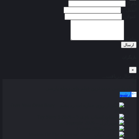
نام*:
ایمیل*:
عنوان:
پیام*:
ارسال
بازیگران
×
در حال دریافت...
دوبله پارسی
جدید ترین فیلم های دوبله پارسی
آرشیو