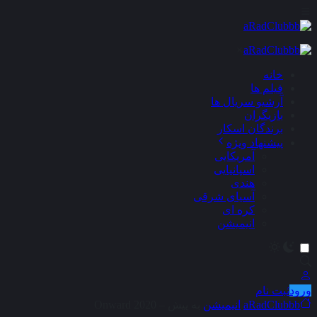
×
خانه
فیلم ها
آرشیو سریال ها
بازیگران
برندگان اسکار
پیشنهاد ویژه
آمریکایی
اسپانیایی
هندی
آسیای شرقی
کره ای
انیمیشن
ورود
ثبت نام
aRadClubbb
انیمیشن
به پیش – Onward 2020