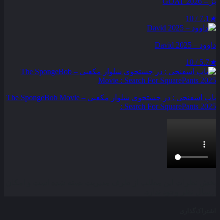
بُز – GOAT 2026
7.1 / 10
★
داوود – David 2025
5.7 / 10
★
باب اسفنجی : در جستجوی شلوار مکعبی – The SpongeBob Movie
: Search For SquarePants 2025
بخش نظرات این مطلب از طرف مدیریت بسته شده است و امکان
ارسال نظر وجود ندارد.
اشتراک‌گذاری