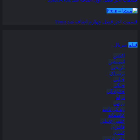
قسمت آخر فصل چهارم اضافه شد
From
دسته بندی مطالب
فیلم
سریال
اکشن
انیمیشن
تاریخی
ترسناک
جنایی
جنگی
خانوادگی
درام
رزمی
زندگی نامه
عاشقانه
علمی-تخیلی
فانتزی
کمدی
ماجراجویی