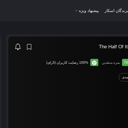
رندگان اسکار
پیشنهاد ویژه
74
نمره منتقدین
100% رضایت کاربران (3رای)
مدی