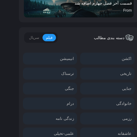
قسمت آخر فصل چهارم اضافه شد
From
دسته بندی مطالب
فیلم
سریال
اکشن
انیمیشن
تاریخی
ترسناک
جنایی
جنگی
خانوادگی
درام
رزمی
زندگی نامه
عاشقانه
علمی-تخیلی