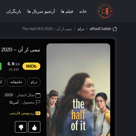
خانه
فیلم ها
آرشیو سریال ها
بازیگران
ب
aRadClubbb
درام
نیمی از آن – The Half Of It 2020
نیمی از آن – The Half Of It 2020
6.9
/10
43,330
درام
عاشقانه
ک
سال انتشار :
2020
محصول :
آمریکا
زیرنویس فارسی