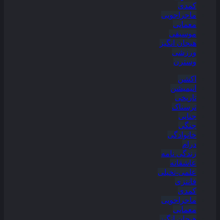
کمدی
ماجراجویی
معمایی
موسیقی
هیجان انگیز
ورزشی
وسترن
اکشن
انیمیشن
تاریخی
ترسناک
جنایی
جنگی
خانوادگی
درام
زندگی نامه
عاشقانه
علمی-تخیلی
فانتزی
کمدی
ماجراجویی
معمایی
هیجان انگیز