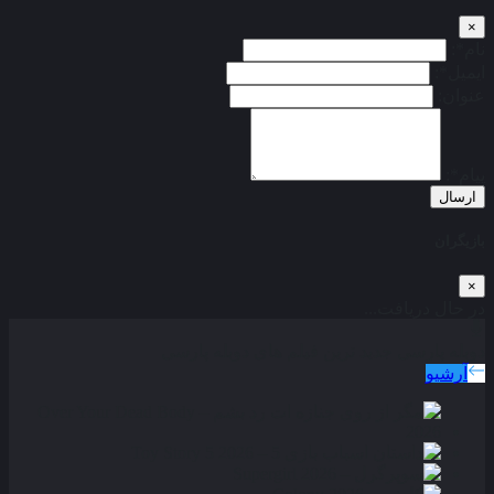
×
نام*:
ایمیل*:
عنوان:
پیام*:
ارسال
بازیگران
×
در حال دریافت...
دوبله پارسی
جدید ترین فیلم های دوبله پارسی
آرشیو