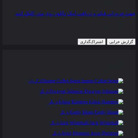
رده سنی
PG-13
جهت خرید این فیلم و دریافت لینک دانلود روی متن کلیک کنید
29 ژوئن 2021
1,008 views
گزارش خرابی
اشتراک‌گذاری
تریلر
عوامل و بازیگران
فیلم های مشابه
دیدگاه ها
0
Jaume Collet-Serra
کارگردان
Dwayne Johnson
بازیگر
Edgar Ramírez
بازیگر
Emily Blunt
بازیگر
Jack Whitehall
بازیگر
Jesse Plemons
بازیگر