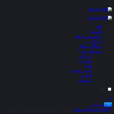
×
خانه
فیلم ها
آرشیو سریال ها
بازیگران
برندگان اسکار
پیشنهاد ویژه
آمریکایی
اسپانیایی
هندی
آسیای شرقی
کره ای
انیمیشن
ورود
ثبت نام
aRadClubbb
آمریکایی
گشت و گذار در جنگل – Jungle Cruise