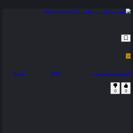
2021
گشت و گذار در جنگل – Jungle Cruise 2021
207,581
6.6
/10
50
نمره منتقدین
0% رضایت کاربران (0رای)
اکشن
کمدی
ماجراجویی
سال انتشار :
2021
محصول :
آمریکا
همراه با نسخه دوبله فارسی
زیرنویس فارسی
0
0
فرانک به همراه لیلی و برادرش مک‌ گرگور به ماموریتی می‌ روند تا
یک درخت جادویی که قدرت‌ های شفا بخشی دارد را پیدا کنند در این
ماجراجویی آنها باید با حیوانات وحشی و رقیب آلمانی ‌شان بجنگند .
کیفیت
WEB-DL
مدت زمان
127 دقیقه