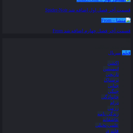
قسمت آخر فصل اول اضافه شد
Spider-Noir
قسمت آخر فصل چهارم اضافه شد
From
دسته بندی مطالب
فیلم
سریال
اکشن
انیمیشن
تاریخی
ترسناک
جنایی
جنگی
خانوادگی
درام
رزمی
زندگی نامه
عاشقانه
علمی-تخیلی
فانتزی