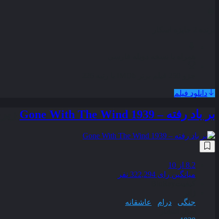
برنده 2 جایزه اسکار
همراه با نسخه دوبله فارسی
جزو 250 فیلم برتر IMDb با رتبه 226
دانلود فیلم
بر باد رفته – Gone With The Wind 1939
زیر
8.2
از 10
میانگین رای 322,294 نفر
کیفیت
BluRay
ژانر
جنگی
,
درام
,
عاشقانه
سال انتشار