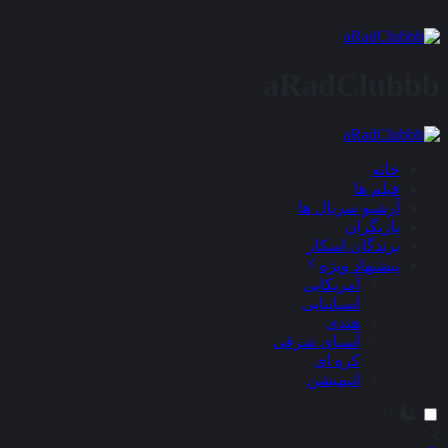
aRadClubbb
×
خانه
فیلم ها
آرشیو سریال ها
بازیگران
برندگان اسکار
پیشنهاد ویژه
آمریکایی
اسپانیایی
هندی
آسیای شرقی
کره ای
انیمیشن