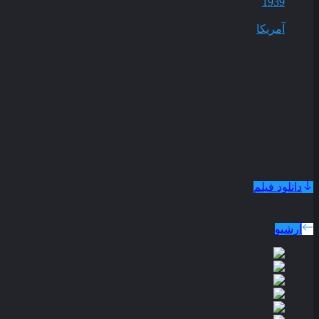
1939
محصول
آمریکا
مدت زمان
238 دقیقه
آوریل سال 1861 ، عمارت عظیم تارا در آتلانتا اسكارت اوه
یک خانواده‏ ى ثروتمند ساكن چارلستن دل‏باخته‏ ى اسكارلت سر زنده مى‏‌ 
همراه با نسخه دوبله فارسی
جزو 250 فیلم برتر IMDb با رتبه 160
دانلود فیلم
دوبله پارسی
جدید ترین فیلم های دوبله پارسی
آرشیو