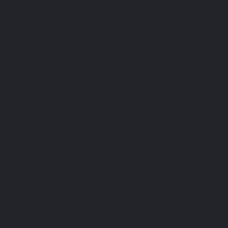
ارا در مى یابد كه مرد رویاهایش اشلى ویلكس به او علاقه‏ اى ندارد و در صد
شود و در او ویژگى ‏‌هایى شبیه به خود پیدا مى‏‌ كند .