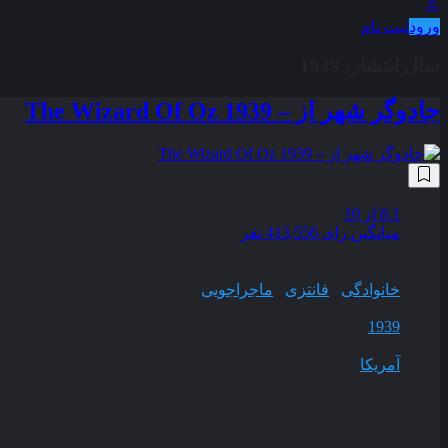
ورود
ثبت نام
سال انتشار:
1939
جادوگر شهر از – The Wizard Of Oz 1939
زی
8.1
از 10
میانگین رای 413,556 نفر
کیفیت
BluRay
ژانر
خانوادگی
,
فانتزی
,
ماجراجویی
سال انتشار
1939
محصول
آمریکا
مدت زمان
102 دقیقه
دوروتى که در مزرعه‌‏ اى در کانزاس نزد خویشاوندانش زندگى می‏‌ کند در