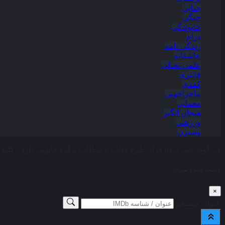
جنایی
جنگی
خانوادگی
درام
زندگی نامه
عاشقانه
علمی-تخیلی
فانتزی
کمدی
ماجراجویی
معمایی
هیجان انگیز
ورزشی
وسترن
هر گونه کپی برداری از طرح قالب یا مطالب پیگرد قانونی دارد ، کلیه حقوق این وب
جستجو فیلم یا سریال
×
عنوان جستجو