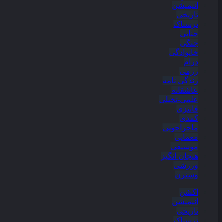
انیمیشن
تاریخی
ترسناک
جنایی
جنگی
خانوادگی
درام
رزمی
زندگی نامه
عاشقانه
علمی-تخیلی
فانتزی
کمدی
ماجراجویی
معمایی
موسیقی
هیجان انگیز
ورزشی
وسترن
اکشن
انیمیشن
تاریخی
ترسناک