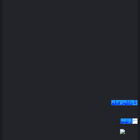
کشته می شود و باعث مرگ کارآگاه اسکاتی فرگوسن است وی از
ارتفاع به شدت می ترسد او که دچار عذاب وجدان شده است از
تشکیلات پلیس بیرون می آید و برای آرامش یافتن به محبوبه اش
میچ روی می آورد میج سعی دارد با مراقبت و دلداری اسکاتی را به
خود بیاورد یکی از رفقای دوران دانشکده اسکاتی را استخدام می
کند تا همسرش را که تمایل به خودکشی دارد را تعقیب کند ولی
رفیق اسکاتی در واقع تصمیم به کشتن زنش را دارد همسری که
اسکاتی دنبال می کند در حقیقت معشوقه ی رفیق اسکاتی مادلن
است در حالی که اسکاتی و مادلن به سوی یک بازی موش و گربه ی
مرگبار کشیده شده اند اسکاتی سر از پا نشناخته عاشق مادلن می
شود .
همراه با نسخه دوبله فارسی
جزو 250 فیلم برتر IMDb با رتبه 99
دانلود فیلم
دوبله پارسی
جدید ترین فیلم های دوبله پارسی
آرشیو