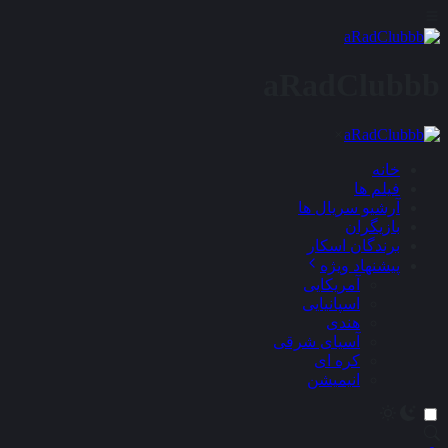
aRadClubbb
×
خانه
فیلم ها
آرشیو سریال ها
بازیگران
برندگان اسکار
پیشنهاد ویژه
آمریکایی
اسپانیایی
هندی
آسیای شرقی
کره ای
انیمیشن