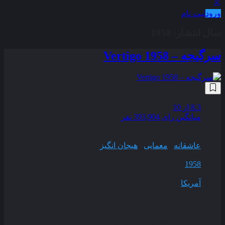
ورود
ثبت نام
سال انتشار:
1958
سرگیجه – Vertigo 1958
زیرنویس فارسی
8.3
از 10
میانگین رای 393,904 نفر
کیفیت
BluRay
ژانر
عاشقانه
,
معمایی
,
هیجان انگیز
سال انتشار
1958
محصول
آمریکا
مدت زمان
128 دقیقه
پلیسی در یک تعقیب و گریز بروی پشت بام های سان فرانسیسکو