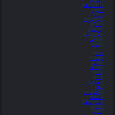
عاشقانه
علمی-تخیلی
فانتزی
کمدی
ماجراجویی
معمایی
موسیقی
هیجان انگیز
ورزشی
وسترن
اکشن
انیمیشن
تاریخی
ترسناک
جنایی
جنگی
خانوادگی
درام
زندگی نامه
عاشقانه
علمی-تخیلی
فانتزی
کمدی