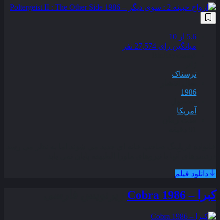
5.6
از 10
میانگین رای 27,574 نفر
کیفیت
BluRay
ژانر
ترسناک
سال انتشار
1986
محصول
آمریکا
مدت زمان
91 دقیقه
خانواده فریلینگ صاحب خانه ای جدید می شوند اما به نظر می رسد
دردسرهای آنها با نیروهای ماورا الطبیعه پایان نمی یابد
دانلود فیلم
کبرا – Cobra 1986
زیرنویس فارسی