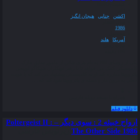
کیفیت
BluRay
ژانر
اکشن
,
جنایی
,
هیجان انگیز
سال انتشار
1986
محصول
آمریکا
,
هلند
مدت زمان
106 دقیقه
یکی از روسای FBI به نام هری شانن از مامور سابق مارک
کامینسکی کمک می خواهد تا با رهبر تبهکاران شیکاگو لوییجی
پاتروویتا مبارزه کند او به کامینسکی پیشنهاد می کند که با هویت
جعلی به درون دار و دسته ی پاتروویتا نفوذ کند که . . .
همراه با نسخه دوبله فارسی
دانلود فیلم
ارواح خبیثه 2 : سوی دیگر – Poltergeist II :
The Other Side 1986
زیرنویس فارسی