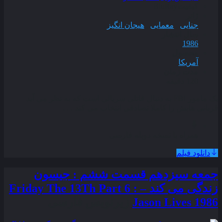
کیفیت
BluRay
ژانر
جنایی
,
معمایی
,
هیجان انگیز
سال انتشار
1986
محصول
آمریکا
مدت زمان
120 دقیقه
یک مامور FBI به دنبال قاتلی سریالی است که به نظر می آید
قربانی هایش را کاملا تصادفی انتخاب می کند . . .
همراه با نسخه دوبله فارسی
دانلود فیلم
جمعه سیزدهم قسمت ششم : جیسون
زندگی می کند – Friday The 13Th Part 6 :
Jason Lives 1986
زیرنویس فارسی