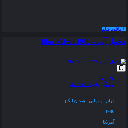
برنده 1 جایزه اسکار
همراه با نسخه دوبله فارسی
دانلود فیلم
مخمل آبی – Blue Velvet 1986
زیرنویس
فارسی
7.8
از 10
میانگین رای 196,574 نفر
کیفیت
BluRay
ژانر
درام
,
معمایی
,
هیجان انگیز
سال انتشار
1986
محصول
آمریکا
مدت زمان