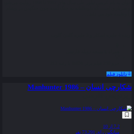
جوان به نام کریس تیلور طی سال های 1967 تا 1968 روایت می‌شود
او سربازی است که داوطلبانه به جنگ آمده چون جنگیدن در ویتنام
را وظیفه خود می‌ داند . . .
برنده 4 جایزه اسکار و 3 جایزه گلدن گلوب
همراه با نسخه دوبله فارسی
جزو 250 فیلم برتر IMDb با رتبه 212
دانلود فیلم
شکارچی انسان – Manhunter 1986
زیرنویس فارسی
7.2
از 10
میانگین رای 73,291 نفر