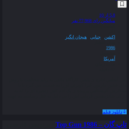
5.8
از 10
میانگین رای 77,968 نفر
کیفیت
BluRay
ژانر
اکشن
,
جنایی
,
هیجان انگیز
سال انتشار
1986
محصول
آمریکا
مدت زمان
87 دقیقه
لس آنجلس اداره ی پلیس کارآگاه مانتی به رغم مخالفت با روش
های خشن ماریون کبرا کوبرتی او را به خدمت می گیرد تا با
همکارش گونسالس پرونده ی یک آدم کش زنجیره ای را که به
تازگی شانزدهمین قربانی اش را بی دلیل به قتل رسانده، به عهده
گیرند . . .
دانلود فیلم
تاپ گان – Top Gun 1986
زیرنویس فارسی