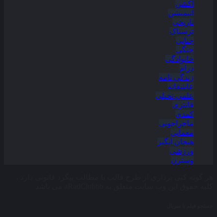
اکشن
انیمیشن
تاریخی
ترسناک
جنایی
جنگی
خانوادگی
درام
زندگی نامه
عاشقانه
علمی-تخیلی
فانتزی
کمدی
ماجراجویی
معمایی
هیجان انگیز
ورزشی
وسترن
هر گونه کپی برداری از طرح قالب یا مطالب پیگرد قانونی دارد ،
کلیه حقوق این وب سایت متعلق به aRadClubbb می باشد
جستجو فیلم یا سریال