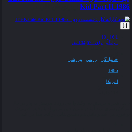
Kid Part II 1986
زیرنویس فارسی
6.1
از 10
میانگین رای 104,672 نفر
کیفیت
BluRay
ژانر
خانوادگی
,
رزمی
,
ورزشی
سال انتشار
1986
محصول
آمریکا
مدت زمان
113 دقیقه
دانیل همراه مربیش به اوکیناوا می رود تا مربیش به پدر در حال
مرگش سری بزند اما در همین حین مربیِ او با رقیب قدیمیش
برخورد می کند و دانیل هم دشمن هایی در آنجا پیدا می کند .
همراه با نسخه دوبله فارسی