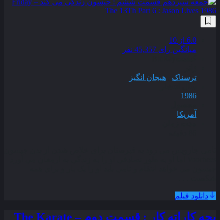
6.0
از 10
میانگین رای 45,357 نفر
کیفیت
BluRay
ژانر
ترسناک
,
هیجان انگیز
سال انتشار
1986
محصول
آمریکا
مدت زمان
86 دقیقه
تامی جارویس می رود به قبرستان برای خلاص شدن از بدن جیسون
Voorhees اما او به طور تصادفی او را به زندگی به ارمغان می آورد
جیسون می خواهد انتقام و تامی باید او را یک بار و برای همه
شکست . . .
دانلود فیلم
بچه کاراته کار : قسمت دوم – The Karate