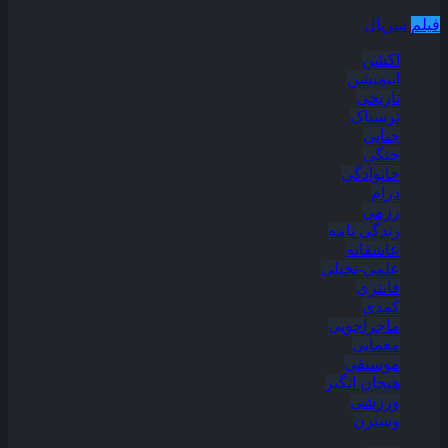
دسته بندی مطالب
فیلم
سریال
اکشن
انیمیشن
تاریخی
ترسناک
جنایی
جنگی
خانوادگی
درام
رزمی
زندگی نامه
عاشقانه
علمی-تخیلی
فانتزی
کمدی
ماجراجویی
معمایی
موسیقی
هیجان انگیز
ورزشی
وسترن