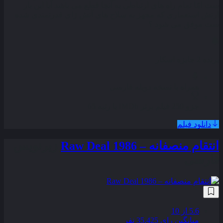
ست امّا تمام راه‌ های ارتباطی به آنجا قطع می‌ باشد آیا این بار
ارتش استعماری که مجهز به سلاح‌ های آتش‌ زای قدرتمندی شده‌
ست موفق می‌ شود ؟
برنده 2 جایزه اسکار
همراه با نسخه دوبله فارسی
جزو 250 فیلم برتر IMDb با رتبه 65
دانلود فیلم
انتقام منصفانه – Raw Deal 1986
زیرنویس
فارسی
5.6
از 10
میانگین رای 35,425 نفر