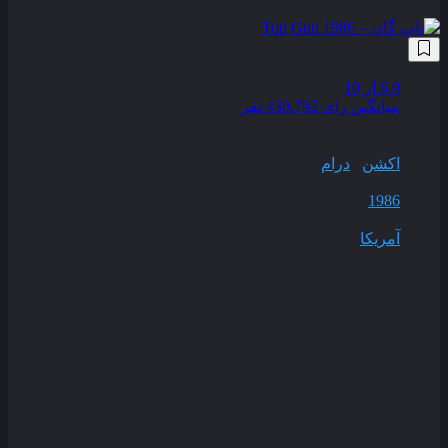
6.9
از 10
میانگین رای 430,792 نفر
کیفیت
BluRay
ژانر
اکشن
,
درام
سال انتشار
1986
محصول
آمریکا
مدت زمان
110 دقیقه
در پروازی اکتشافی بر فراز اقیانوس هند ستوان پیت ماوریک میچل
و همراهش ستوان نیک گوس برادشا چند میگ جنگی دشمن را با
مانورهای غیر معمول از میدان به در می برند و برای شرکت در
کلاس های مدرسه ی آموزشی نخبگان نبرد هوایی نیروی دریایی در
کالیفرنیا انتخاب می شوند . . .