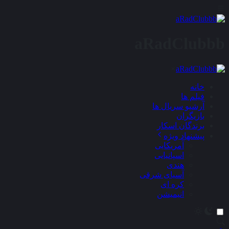
aRadClubbb
×
خانه
فیلم ها
آرشیو سریال ها
بازیگران
برندگان اسکار
پیشنهاد ویژه
آمریکایی
اسپانیایی
هندی
آسیای شرقی
کره ای
انیمیشن