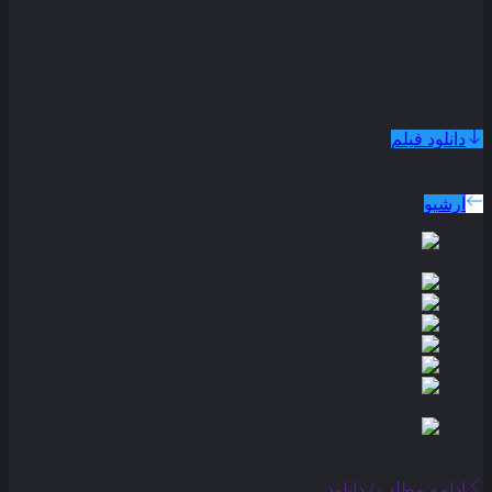
120 دقیقه
جفری بومانت دانشجوی کالج گوش بریده انسانی را در مزرعه‌ ای
متروک می‌ یابد و همراه یک دختر دبیرستانی معصوم سندی ویلیامز
پی کشف معمای آن بر می‌ آید . . .
دانلود فیلم
دوبله پارسی
جدید ترین فیلم های دوبله پارسی
آرشیو
ادامه مطلب / دانلود