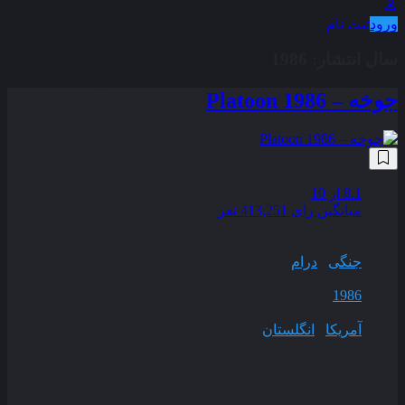
ورود
ثبت نام
سال انتشار:
1986
جوخه – Platoon 1986
زیرنویس فارسی
8.1
از 10
میانگین رای 413,251 نفر
کیفیت
BluRay
ژانر
جنگی
,
درام
سال انتشار
1986
محصول
آمریکا
,
انگلستان
مدت زمان
120 دقیقه
این فیلم درباره جنگ ویتنام ساخته شده است که از نگاه سربازی