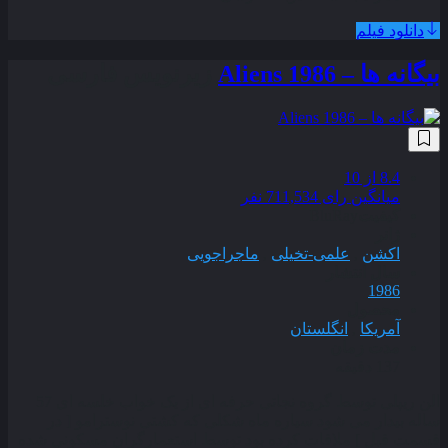
دانلود فیلم
بیگانه ها – Aliens 1986
زیرنویس فارسی
8.4
از 10
میانگین رای 711,534 نفر
کیفیت
BluRay
ژانر
اکشن
,
علمی-تخیلی
,
ماجراجویی
سال انتشار
1986
محصول
آمریکا
,
انگلستان
مدت زمان
137 دقیقه
الن ریپلی توسط گروه نجاتی حرفه‌ ای از یک خواب خلسه‌ ای 57
ساله بیدار می‌ شود سیاره ماه شکلی که کشتی نوسترامو [ در
قسمت قبل ] ملاقات کرده بود توسط استعمارگران مسکونی شده‌