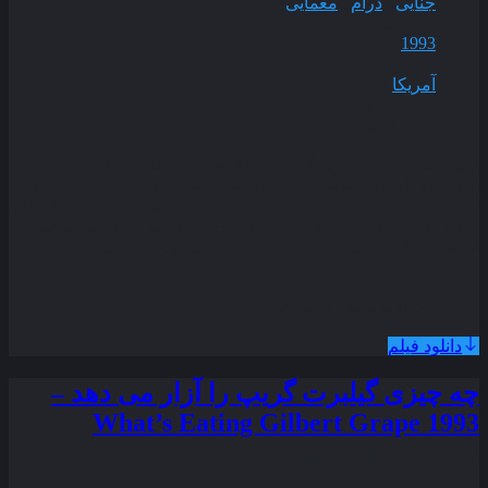
جنایی
,
درام
,
معمایی
سال انتشار
1993
محصول
آمریکا
مدت زمان
141 دقیقه
درپی قتل قاضی روزبنرگ دانشجوی جوان رشته حقوق داربی شاو
به همراه نامزدش توماس کالاهان تحقیقاتی را برای یافتن قاتل او
آغازمی کنند داربی با بررسی اسناد و مدارک متوجه می شود که کاخ
سفید اف بی آی و شخص رئیس جمهور آمریکا با هم دستی یکدیگر و
استخدام یک تروریست نقشه این قتل را به اجرا گذاشته اند اما . . .
همراه با نسخه دوبله فارسی
دانلود فیلم
چه چیزی گیلبرت گریپ را آزار می‌ دهد –
What’s Eating Gilbert Grape 1993
زیرنویس فارسی