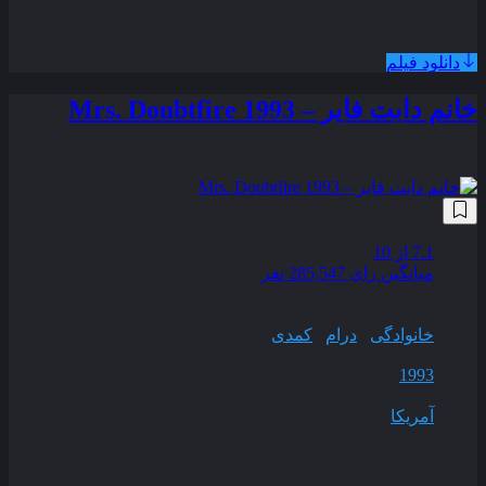
جزو 250 فیلم برتر IMDb با رتبه 190
دانلود فیلم
خانم دابت فایر – Mrs. Doubtfire 1993
زیرنویس فارسی
7.1
از 10
میانگین رای 285,547 نفر
کیفیت
BluRay
ژانر
خانوادگی
,
درام
,
کمدی
سال انتشار
1993
محصول
آمریکا
مدت زمان
125 دقیقه