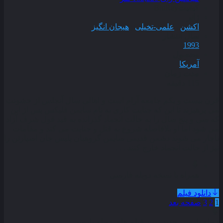
کیفیت
BluRay
ژانر
اکشن
,
علمی-تخیلی
,
هیجان انگیز
سال انتشار
1993
محصول
آمریکا
مدت زمان
115 دقیقه
قرن بیست و یکم جامعه آرام است و اهالی سال آنجلس از خشونت
می پرهیزند تا این که جنایت کاری به نام سایمن فلیکس پس از این
که سی و پنج سال را به حالت انجماد گذرانده به قید قول شرف آزاد
می شود اما او بلافاصله شروع به قتل و جنایت می کند و مقامات
ناچار می شوند دشمن قدیمی سایمن گروهبان پلیس جان اسپارتن را
نیز از حالت انجماد خارج کنند . . .
همراه با نسخه دوبله فارسی
دانلود فیلم
1
2
3
صفحه بعد
دوبله پارسی
جدید ترین فیلم های دوبله پارسی