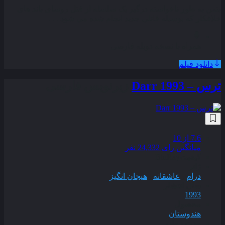
بتمن به طور ناخواسته درگیر یک سلسله از قتل روسای باند های
خلافکار که بوسیله قاتلی جدید انجام شده می شود . . .
همراه با نسخه دوبله فارسی
دانلود فیلم
ترس – Darr 1993
زیرنویس فارسی
7.6
از 10
میانگین رای 24,332 نفر
کیفیت
BluRay
ژانر
درام
,
عاشقانه
,
هیجان انگیز
سال انتشار
1993
محصول
هندوستان
مدت زمان