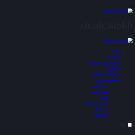
aRadClubbb
×
خانه
فیلم ها
آرشیو سریال ها
بازیگران
برندگان اسکار
پیشنهاد ویژه
آمریکایی
اسپانیایی
هندی
آسیای شرقی
کره ای
انیمیشن