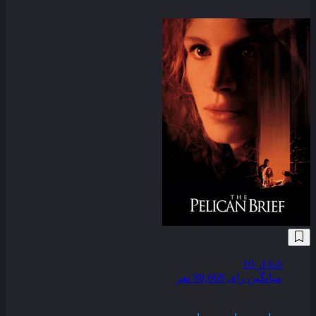
6.6
از 10
میانگین رای 88,668 نفر
کیفیت
BluRay
ژانر