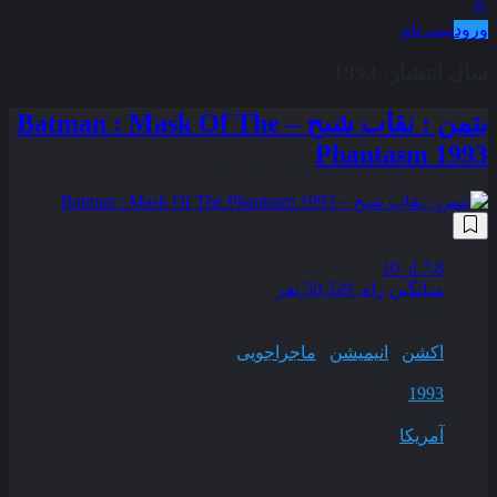
ورود
ثبت نام
سال انتشار:
1993
بتمن : نقاب شبح – Batman : Mask Of The
Phantasm 1993
زیرنویس فارسی
7.8
از 10
میانگین رای 50,529 نفر
کیفیت
BluRay
ژانر
اکشن
,
انیمیشن
,
ماجراجویی
سال انتشار
1993
محصول
آمریکا
مدت زمان
76 دقیقه