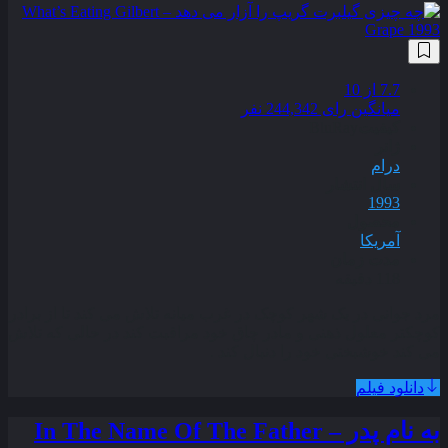
7.7
از 10
میانگین رای 244,342 نفر
کیفیت
BluRay
ژانر
درام
سال انتشار
1993
محصول
آمریکا
مدت زمان
118 دقیقه
مرد جوانی در یک شهر کوچک در غرب میانه تلاش می کند تا از برادر
کوچکتر معلول ذهنی و مادر چاق خود مراقبت کند در حالی که تلاش
می کند خوشبختی خود را دنبال کند .
دانلود فیلم
به نام پدر – In The Name Of The Father