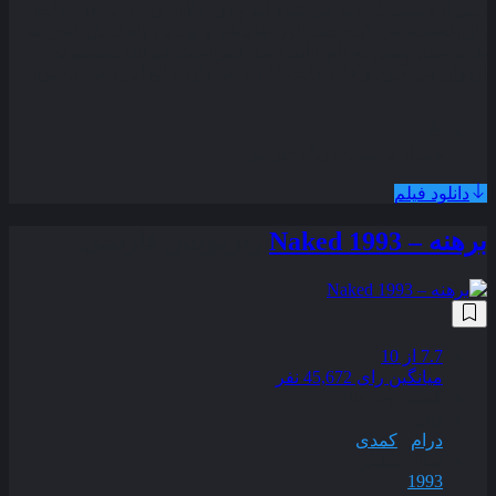
دنیل از همسرش جدا می شود اما چون علاقه زیادی به فرزندانش
دارد تصمیم می گیرد پیش اون ها باشد و بهترین راه تبدیل شدن به
یک پرستار مسن به نام خانم دابت فایر است میراندا تصمیم به
ازدواج می گیرد و خانم دابت فایر قصد دارد مانع این تصمیم شود . .
.
همراه با نسخه دوبله فارسی
دانلود فیلم
برهنه – Naked 1993
زیرنویس فارسی
7.7
از 10
میانگین رای 45,672 نفر
کیفیت
BluRay
ژانر
درام
,
کمدی
سال انتشار
1993