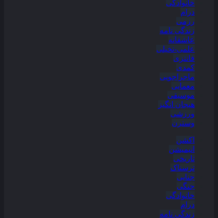
خانوادگی
درام
رزمی
زندگی نامه
عاشقانه
علمی-تخیلی
فانتزی
کمدی
ماجراجویی
معمایی
موسیقی
هیجان انگیز
ورزشی
وسترن
اکشن
انیمیشن
تاریخی
ترسناک
جنایی
جنگی
خانوادگی
درام
زندگی نامه