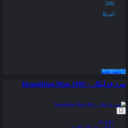
1993
محصول
آمریکا
مدت زمان
76 دقیقه
جیک اسکلینگتون پادشاه شهر هالووین از وجود شهر کریسمس با
خبر می‌ شود و اقدامش برای آوردن کریسمس به شهرش گیج‌ کننده
می‌ شود .
همراه با نسخه دوبله فارسی
دانلود فیلم
مرد خرابکار – Demolition Man 1993
زیرنویس فارسی
6.7
از 10
میانگین رای 182,220 نفر