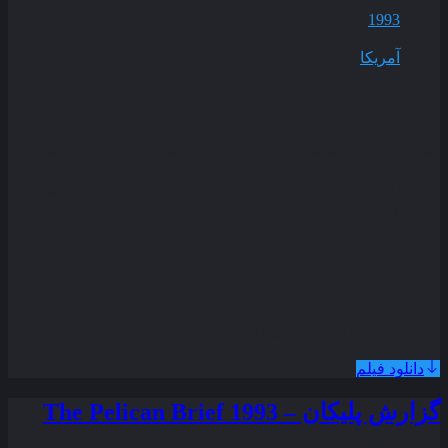
سال انتشار
1993
محصول
آمریکا
مدت زمان
125 دقیقه
هنگامی که مسئولان یک شرکت حقوقی از ابتلای یکی از وکلای
شان اندی بکت به بیماری ایدز آگاهی می یابند او را به دلایل ساختگی
اخراج می کنند اندی قصد دارد شرکت را به دلیل رفتار ناعادلانه و
تبعیض آمیز به دادگاه بکشد دست یاری به سوی وکیلی سیاه پوست
به نام جو میلر دراز می کند .
برنده 2 جایزه اسکار و 2 جایزه گلدن گلوب
همراه با نسخه دوبله فارسی
دانلود فیلم
گزارش پلیکان – The Pelican Brief 1993
زیرنویس فارسی