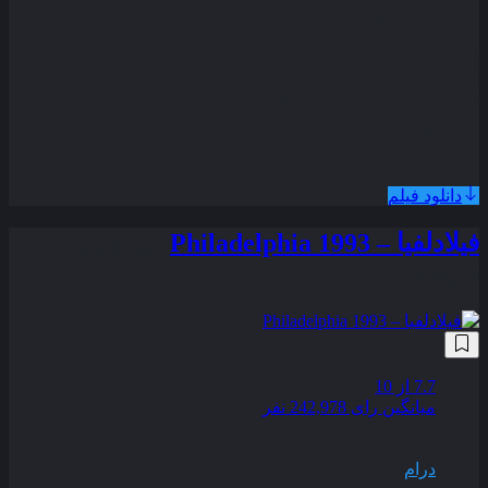
178 دقیقه
داستان در مورد زنی است که میان عشق دو مرد گیر افتاده از یکی
از آن ها می ترسد و در عین حال برای دیگری دل می سوزاند او باید
برای انتخاب یکی از این دو تصمیم بگیرد . . .
همراه با نسخه دوبله فارسی
دانلود فیلم
فیلادلفیا – Philadelphia 1993
زیرنویس
فارسی
7.7
از 10
میانگین رای 242,978 نفر
کیفیت
BluRay
ژانر
درام