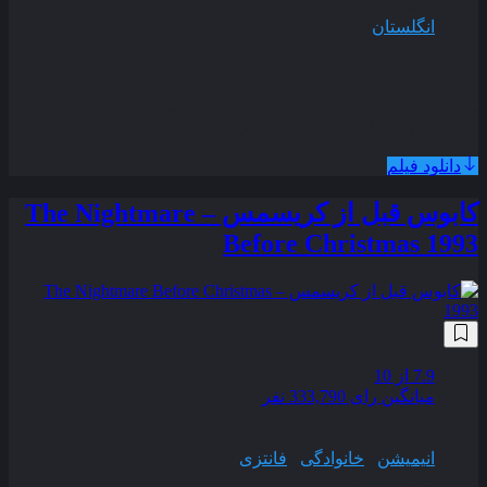
محصول
انگلستان
مدت زمان
131 دقیقه
یک مانکونیان بیکار خشم خود را بر روی غریبه های ناشناس در
حالی که وارد یک ادیسه شبانه لندن می شود ، تخلیه می کند .
دانلود فیلم
کابوس قبل از کریسمس – The Nightmare
Before Christmas 1993
زیرنویس فارسی
7.9
از 10
میانگین رای 333,790 نفر
کیفیت
BluRay
ژانر
انیمیشن
,
خانوادگی
,
فانتزی
سال انتشار