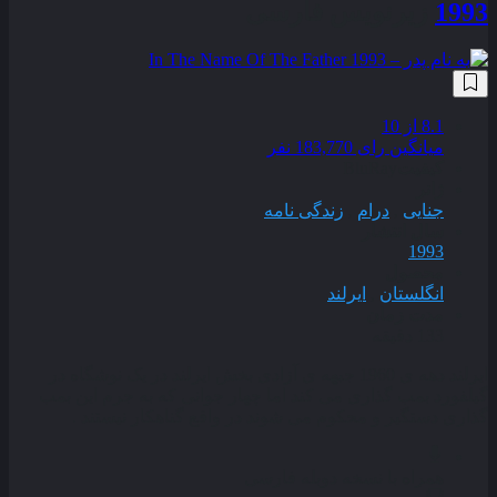
1993
زیرنویس فارسی
8.1
از 10
میانگین رای 183,770 نفر
کیفیت
BluRay
ژانر
جنایی
,
درام
,
زندگی نامه
سال انتشار
1993
محصول
انگلستان
,
ایرلند
مدت زمان
133 دقیقه
ایرلند دهه ی 1960 جبهه ی آزادی بخش ایرلند در یک نوشگاه در
گیلفورد بمب گذاری می کند اما چهار جوانی که به جرم این بمب
گذاری دستگیر و محکوم می شوند در واقع گناهکار نیستند .
همراه با نسخه دوبله فارسی