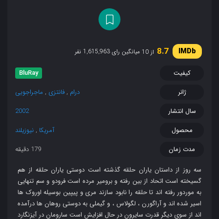
8.7
میانگین رای 1,615,963 نفر
از 10
کیفیت
BluRay
ژانر
درام
,
فانتزی
,
ماجراجویی
سال انتشار
2002
محصول
آمریکا
,
نیوزیلند
مدت زمان
179 دقیقه
سه روز از داستان یاران حلقه گذشته‌ است دوستی یاران حلقه از هم
گسیخته است اتحاد از بین رفته و برومیر مرده است فرودو و سم تنهایی
به موردور رفته اند تا حلقه را نابود سازند مری و پیپین بوسیله اوروک ها
اسیر شده اند و آراگورن ، لگولاس ، و گیملی به دوستی روهان ها درآمده
اند از سوی دیگر قدرت سایرون در حال افزایش است سارومان در آیزنگارد