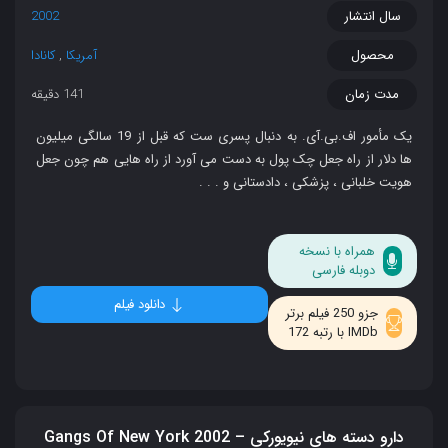
سال انتشار
2002
محصول
آمریکا
,
کانادا
مدت زمان
141 دقیقه
یک مأمور اف.بی.آی. به دنبال پسری‌ ست که قبل از 19 سالگی میلیون‌
ها دلار از راه جعل چک پول به‌ دست می‌ آورد از راه‌ هایی هم چون جعل
هویت خلبانی ، پزشکی ، دادستانی و . . .
همراه با نسخه
دوبله فارسی
دانلود فیلم
جزو 250 فیلم برتر
IMDb با رتبه 172
دارو دسته های نیویورکی – Gangs Of New York 2002