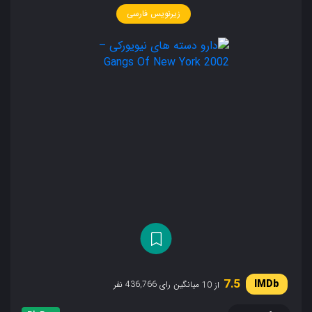
زیرنویس فارسی
7.5
میانگین رای 436,766 نفر
از 10