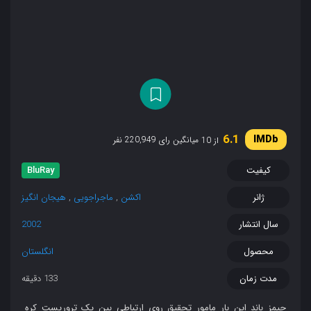
6.1
میانگین رای 220,949 نفر
از 10
کیفیت
BluRay
ژانر
اکشن
,
ماجراجویی
,
هیجان انگیز
سال انتشار
2002
محصول
انگلستان
مدت زمان
133 دقیقه
جیمز باند این بار مامور تحقیق روی ارتباطی بین یک تروریست کره