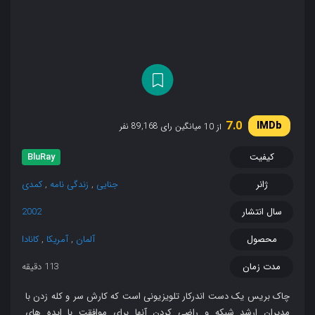
7.0
میانگین رای 89,168 نفر
از 10
کیفیت
BluRay
ژانر
جنایی
,
زندگی نامه
,
کمدی
سال انتشار
2002
محصول
آلمان
,
آمریکا
,
کانادا
مدت زمان
113 دقیقه
چاک بریس یک دست اندرکار تلویزیونی است که کارش سر و کله زدن با
مدیران ارشد شبکه و راضی کردن آنها برای موافقت با ایده های