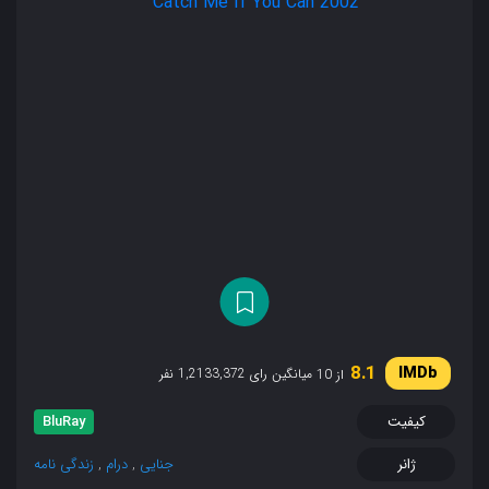
8.1
میانگین رای 1,2133,372 نفر
از 10
کیفیت
BluRay
ژانر
جنایی
,
درام
,
زندگی نامه