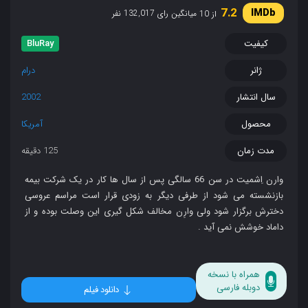
7.2
میانگین رای 132,017 نفر
از 10
کیفیت
BluRay
ژانر
درام
سال انتشار
2002
محصول
آمریکا
مدت زمان
125 دقیقه
وارن اِشمیت در سن 66 سالگی پس از سال ها کار در یک شرکت بیمه
بازنشسته می‌ شود از طرفی دیگر به زودی قرار است مراسم عروسی
دخترش برگزار شود ولی وارِن مخالف شکل‌ گیری این وصلت بوده و از
داماد خوشش نمی‌ آید .
همراه با نسخه
دوبله فارسی
دانلود فیلم