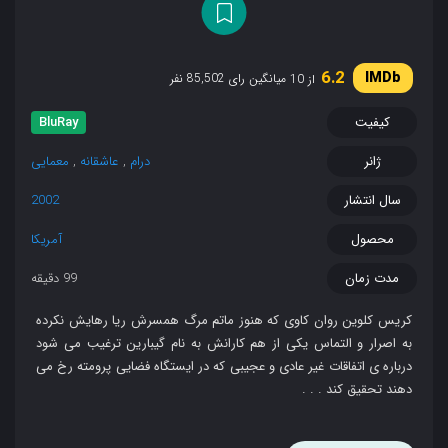
6.2
میانگین رای 85,502 نفر
از 10
کیفیت
BluRay
ژانر
درام
,
عاشقانه
,
معمایی
سال انتشار
2002
محصول
آمریکا
مدت زمان
99 دقیقه
کریس کلوین روان کاوی که هنوز ماتم مرگ همسرش ریا رهایش نکرده
به اصرار و التماس یکی از هم کارانش به نام گیبارین ترغیب می شود
درباره ی اتفاقات غیر عادی و عجیبی که در ایستگاه فضایی پرومته رخ می
دهند تحقیق کند . . .