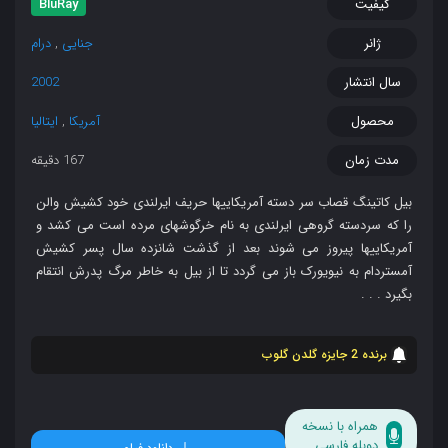
کیفیت
BluRay
ژانر
جنایی
,
درام
سال انتشار
2002
محصول
آمریکا
,
ایتالیا
مدت زمان
167 دقیقه
بیل کاتینگ قصاب سر دسته آمریکاییها حریف ایرلندی خود کشیش والن
را که سردسته گروهی ایرلندی به نام خرگوشهای مرده است می کشد و
آمریکاییها پیروز می شوند بعد از گذشت شانزده سال پسر کشیش
آمستردام به نیویورک باز می گردد تا از بیل به خاطر مرگ پدرش انتقام
بگیرد . . .
برنده 2 جایزه گلدن گلوب
همراه با نسخه
دوبله فارسی