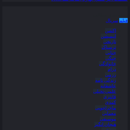
دسته بندی مطالب
فیلم
سریال
اکشن
انیمیشن
تاریخی
ترسناک
جنایی
جنگی
خانوادگی
درام
رزمی
زندگی نامه
عاشقانه
علمی-تخیلی
فانتزی
کمدی
ماجراجویی
معمایی
موسیقی
هیجان انگیز
ورزشی