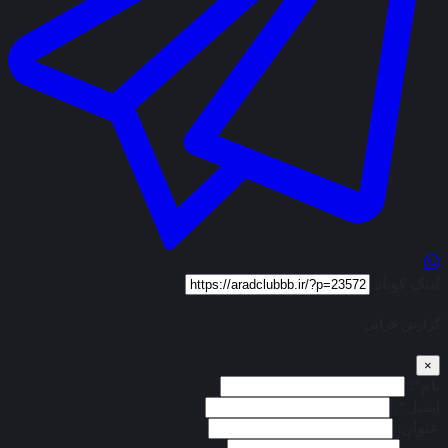
لینک کوتاه
گزارش خرابی
×
نام*:
ایمیل*:
عنوان: