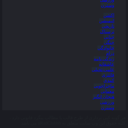
وسترن
اکشن
انیمیشن
تاریخی
ترسناک
جنایی
جنگی
خانوادگی
درام
زندگی نامه
عاشقانه
علمی-تخیلی
فانتزی
کمدی
ماجراجویی
معمایی
هیجان انگیز
ورزشی
وسترن
هر گونه کپی برداری از طرح قالب یا مطالب پیگرد قانونی دارد ،
کلیه حقوق این وب سایت متعلق به aRadClubbb می باشد