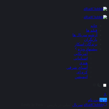
×
خانه
فیلم ها
آرشیو سریال ها
بازیگران
برندگان اسکار
پیشنهاد ویژه
آمریکایی
اسپانیایی
هندی
آسیای شرقی
کره ای
انیمیشن
ورود
ثبت نام
aRadClubbb
سریال
امیلی در پاریس – Emily In Paris