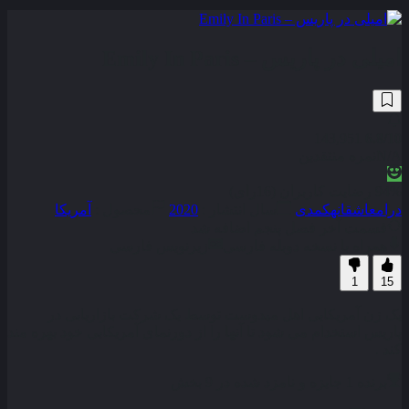
امیلی در پاریس – Emily In Paris
143,951
6.8
/10
N/A
نمره منتقدین
94% رضایت کاربران (16رای)
درام
عاشقانه
کمدی
سال انتشار :
2020
محصول :
آمریکا
قسمت آخر فصل پنجم اضافه شد
همراه با نسخه دوبله فارسی
زیرنویس فارسی
1
15
یک زن آمریکایی اهل میدوست توسط یک شرکت بازاریابی در
پاریس استخدام می شود تا آنها را از دورنمای آمریکایی خود بهره مند
کند .
برنده 1 جایزه و نامزد شده در 9 بخش