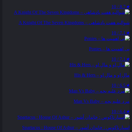
8.7 / 10
★
شوالیه هفت پادشاهی – A Knight Of The Seven Kingdoms
7.1 / 10
★
بی اهمیت ها – Ponies
7.1 / 10
★
مالِ او و مالِ او – His & Hers
6.5 / 10
★
مرد علیه بچه – Man Vs Baby
6.4 / 10
★
اسپارتاکوس : خاندان آشور – Spartacus : House Of Ashur