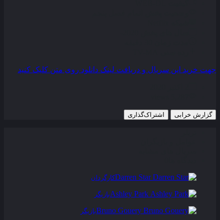
کیفیت
WEB-DL
وضعیت پخش
اتمام فصل پنجم
شبکه
Netflix
سال های پخش
2020-
مدت زمان
30 دقیقه
رده سنی
TV-MA
جهت خرید این سریال و دریافت لینک دانلود روی متن کلیک کنید
2 اکتبر 2020
5,287 views
گزارش خرابی
اشتراک‌گذاری
تریلر
عوامل و بازیگران
سریال های مشابه
دیدگاه ها
0
Darren Star
کارگردان
Ashley Park
بازیگر
Bruno Gouery
بازیگر