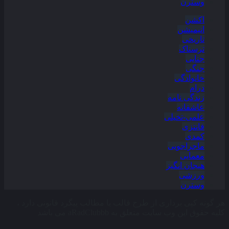
وسترن
اکشن
انیمیشن
تاریخی
ترسناک
جنایی
جنگی
خانوادگی
درام
زندگی نامه
عاشقانه
علمی-تخیلی
فانتزی
کمدی
ماجراجویی
معمایی
هیجان انگیز
ورزشی
وسترن
هر گونه کپی برداری از طرح قالب یا مطالب پیگرد قانونی دارد ،
کلیه حقوق این وب سایت متعلق به aRadClubbb می باشد