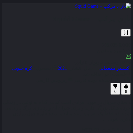
بازی مرکب – Squid Game
705,835
8.0
/10
N/A
نمره منتقدین
100% رضایت کاربران (8رای)
اکشن
درام
معمایی
سال انتشار :
2021
محصول :
کره جنوبی
قسمت آخر اضافه شد
همراه با نسخه دوبله فارسی
زیرنویس فارسی
0
8
داستان سریال در مورد افرادی است که هر کدام به نوعی در زندگی
خود مشکل بزرگی دارند و برای جبران آن وارد بازی مرگ باری می
شوند که فقط یک نفر باید زنده بماند و برنده جایزه چهل میلیون
دلاری شود . . .
کیفیت
WEB-DL