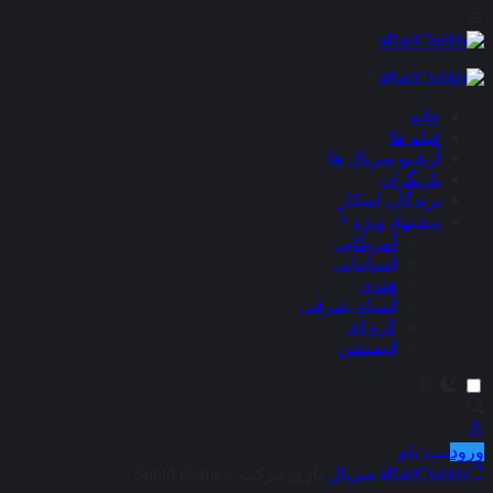
×
خانه
فیلم ها
آرشیو سریال ها
بازیگران
برندگان اسکار
پیشنهاد ویژه
آمریکایی
اسپانیایی
هندی
آسیای شرقی
کره ای
انیمیشن
ورود
ثبت نام
aRadClubbb
سریال
بازی مرکب – Squid Game