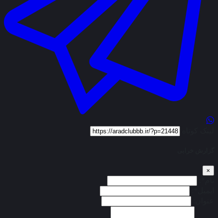
لینک کوتاه
گزارش خرابی
×
نام*:
ایمیل*:
عنوان: