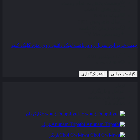
وضعیت پخش
به اتمام رسیده
روز پخش
: انتخاب
شبکه
Netflix
سال های پخش
2021
مدت زمان
60 دقیقه
رده سنی
TV-MA
جهت خرید این سریال و دریافت لینک دانلود روی متن کلیک کنید
17 سپتامبر 2021
2,665 views
گزارش خرابی
اشتراک‌گذاری
تریلر
عوامل و بازیگران
سریال های مشابه
دیدگاه ها
0
Hwang Dong-hyuk
کارگردان
Anupam Tripathi
بازیگر
Choi Gwi-hwa
بازیگر