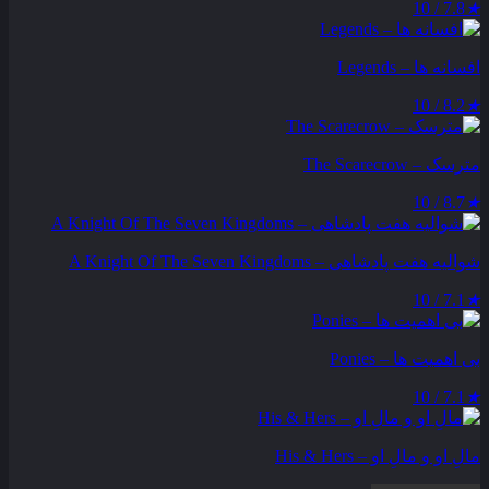
7.8 / 10
★
افسانه ها – Legends
8.2 / 10
★
مترسک – The Scarecrow
8.7 / 10
★
شوالیه هفت پادشاهی – A Knight Of The Seven Kingdoms
7.1 / 10
★
بی اهمیت ها – Ponies
7.1 / 10
★
مالِ او و مالِ او – His & Hers