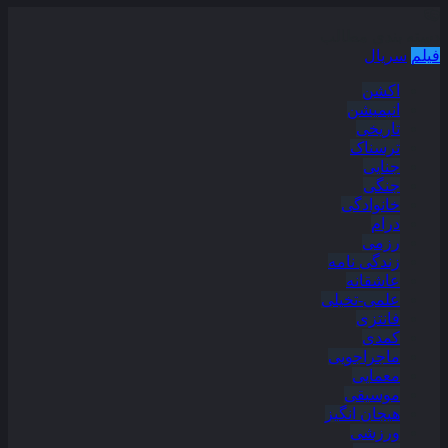
دسته بندی مطالب
فیلم
سریال
اکشن
انیمیشن
تاریخی
ترسناک
جنایی
جنگی
خانوادگی
درام
رزمی
زندگی نامه
عاشقانه
علمی-تخیلی
فانتزی
کمدی
ماجراجویی
معمایی
موسیقی
هیجان انگیز
ورزشی