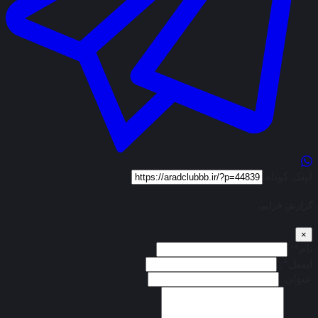
لینک کوتاه
گزارش خرابی
×
نام*:
ایمیل*:
عنوان: