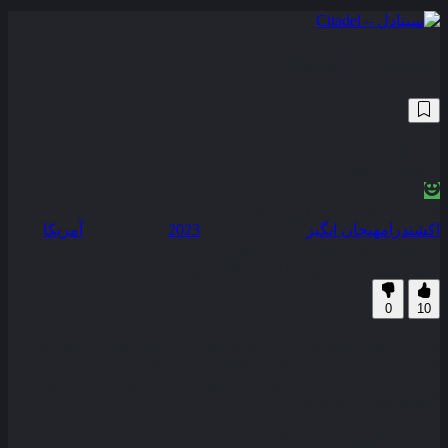
سیتادل – Citadel
41,724
6.2
/10
N/A
نمره منتقدین
100% رضایت کاربران (10رای)
اکشن
درام
هیجان انگیز
سال انتشار :
2023
محصول :
آمریکا
قسمت آخر فصل دوم اضافه شد
همراه با نسخه دوبله فارسی
زیرنویس فارسی
0
10
پس از منحل شدن یک سازمان جاسوسی حافظه همه مامورانش
پاک می شود اکنون گروهی از خلافکاران برای به دست آوردن
قدرت دست به کار می شوند و ماموران باید برای مقابله با آنها
گذشته خود را به یاد بیاورند .
کیفیت
WEB-DL