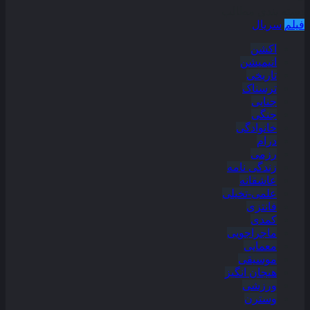
دسته بندی مطالب
فیلم
سریال
اکشن
انیمیشن
تاریخی
ترسناک
جنایی
جنگی
خانوادگی
درام
رزمی
زندگی نامه
عاشقانه
علمی-تخیلی
فانتزی
کمدی
ماجراجویی
معمایی
موسیقی
هیجان انگیز
ورزشی
وسترن