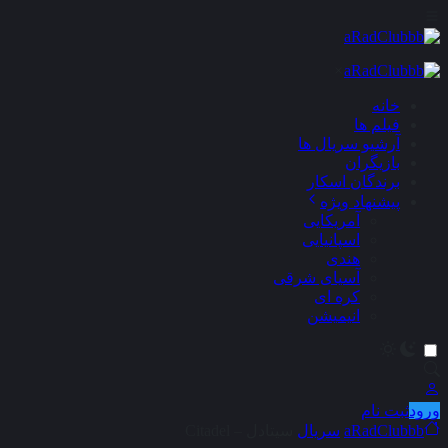
×
خانه
فیلم ها
آرشیو سریال ها
بازیگران
برندگان اسکار
پیشنهاد ویژه
آمریکایی
اسپانیایی
هندی
آسیای شرقی
کره ای
انیمیشن
ورود
ثبت نام
aRadClubbb
سریال
سیتادل – Citadel