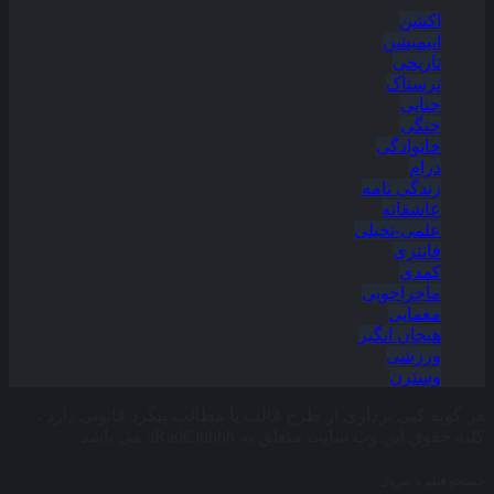
اکشن
انیمیشن
تاریخی
ترسناک
جنایی
جنگی
خانوادگی
درام
زندگی نامه
عاشقانه
علمی-تخیلی
فانتزی
کمدی
ماجراجویی
معمایی
هیجان انگیز
ورزشی
وسترن
هر گونه کپی برداری از طرح قالب یا مطالب پیگرد قانونی دارد ،
کلیه حقوق این وب سایت متعلق به aRadClubbb می باشد
جستجو فیلم یا سریال