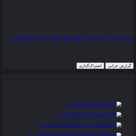
وضعیت پخش
اتمام فصل دوم
شبکه
Paramount+
سال های پخش
2023–
مدت زمان
45 دقیقه
رده سنی
TV-14
جهت خرید این سریال و دریافت لینک دانلود روی متن کلیک کنید
28 آوریل 2023
603 views
گزارش خرابی
اشتراک‌گذاری
تریلر
عوامل و بازیگران
سریال های مشابه
دیدگاه ها
0
Bryan Oh
کارگردان
David Weil
کارگردان
Josh Appelbaum
کارگردان
Ashleigh Cummings
بازیگر