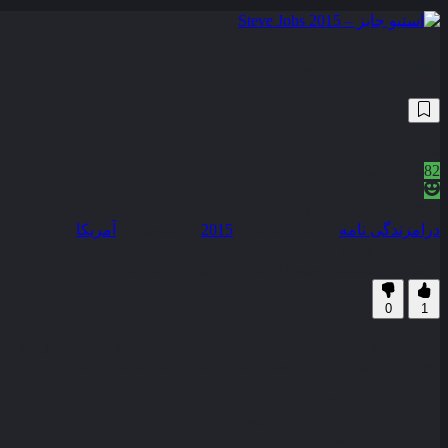
استیو جابز – Steve Jobs 2015
171,770
7.2
/10
82
نمره منتقدین
100% رضایت کاربران (1رای)
درام
زندگی نامه
سال انتشار :
2015
محصول :
آمریکا
برنده 2 جایزه گلدن گلوب
همراه با نسخه دوبله فارسی
زیرنویس فارسی
0
1
این فیلم به داستان زندگی استیو جابز فقید که عشق شور و نبوغ او 
موسس مدیر عامل و رییس هیئت مدیره شرکت اپل مدیر عامل شر
کیفیت
BluRay
مدت زمان
122 دقیقه
رده سنی
R