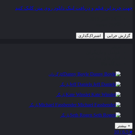
جهت خرید این فیلم و دریافت لینک دانلود روی متن کلیک کنید
23 اکتبر 2015
750 views
گزارش خرابی
اشتراک‌گذاری
تریلر
عوامل و بازیگران
فیلم های مشابه
دیدگاه ها
0
Danny Boyle
کارگردان
Jeff Daniels
بازیگر
Kate Winslet
بازیگر
Michael Fassbender
بازیگر
Seth Rogen
بازیگر
+
بیشتر
6.5 / 10
★