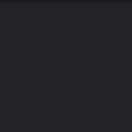
نیروی محرکه عصر دیجیتال بوده است می پردازد استیو جابز در زمان حی
کت پیکسار موسس و مدیرعامل شرکت نکست .