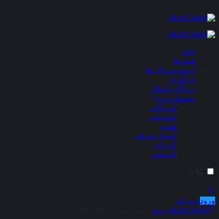
×
خانه
فیلم ها
آرشیو سریال ها
بازیگران
برندگان اسکار
پیشنهاد ویژه
آمریکایی
اسپانیایی
هندی
آسیای شرقی
کره ای
انیمیشن
ورود
ثبت نام
aRadClubbb
درام
استیو جابز – Steve Jobs 2015